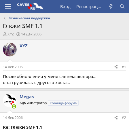
Вход
Регистрация
Техническая поддержка
Глюки SMF 1.1
А
Д
XYZ
14 Дек 2006
в
а
т
т
XYZ
о
а
р
н
т
а
е
ч
14 Дек 2006
#1
м
а
ы
л
После обновления у меня слетела аватара...
а
она грузилась с другого хоста...
Megas
Администратор
Команда форума
14 Дек 2006
#2
Re: Глюки SMF 1.1