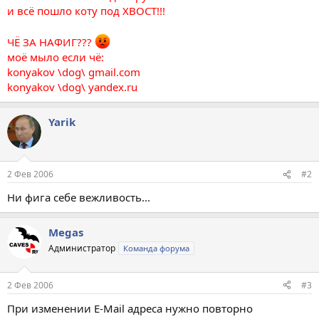
и всё пошло коту под ХВОСТ!!!
ЧЁ ЗА НАФИГ???
моё мыло если чё:
konyakov \dog\ gmail.com
konyakov \dog\ yandex.ru
Yarik
2 Фев 2006
#2
Ни фига себе вежливость...
Megas
Администратор
Команда форума
2 Фев 2006
#3
При изменении E-Mail адреса нужно повторно