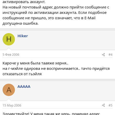
активировать аккаунт.
На новый почтовый адрес должно прийти сообщение с
инструкцией по активизации аккаунта. Если подобное
сообщение не пришло, это означает, что в E-Mail
допущена ошибка.
Hiker
H
5 Фев 2006
#4
Кароче у меня была тааяже херня..
на г-мэйле одирова не воспринимается.. тачто придётся
отказаться от гьэйля
AAAAA
A
15 Мар 2006
#5
Здравствуйте! У меня такая же херь, поменял адрес