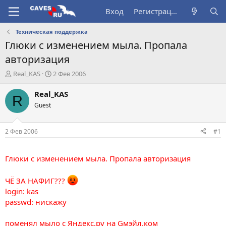
Вход
Регистрация
Техническая поддержка
Глюки с изменением мыла. Пропала
авторизация
А
Д
Real_KAS
2 Фев 2006
в
а
т
т
Real_KAS
R
о
а
Guest
р
н
т
а
е
ч
2 Фев 2006
#1
м
а
ы
л
а
Глюки с изменением мыла. Пропала авторизация
ЧЁ ЗА НАФИГ???
login: kas
passwd: нискажу
поменял мыло с Яндекс.ру на Gмэйл.ком