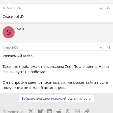
16 Мар 2006
#7
Спасибо! ;D
SeB
S
4 Апр 2006
#8
Увжаемый МегаС.
Такая же проблема с персонажем Zed. После смены мыла
его аккаунт не работает.
Он попросил меня отписаться, т.к. не может зайти после
получения письма об активации..
Войдите или зарегистрируйтесь для ответа.
X
Bluesky
LinkedIn
Reddit
WhatsApp
Электронная поч
Ссылка
Поделиться: