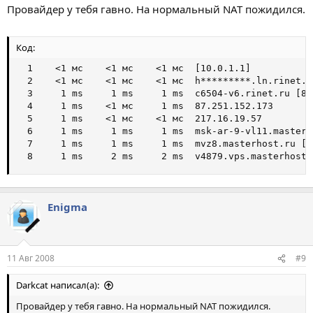
Провайдер у тебя гавно. На нормальный NAT пожидился.
Код:
  1    <1 мс    <1 мс    <1 мс  [10.0.1.1]

  2    <1 мс    <1 мс    <1 мс  h*********.ln.rinet.r
  3     1 ms     1 ms     1 ms  c6504-v6.rinet.ru [86
  4     1 ms    <1 мс     1 ms  87.251.152.173

  5     1 ms    <1 мс    <1 мс  217.16.19.57

  6     1 ms     1 ms     1 ms  msk-ar-9-vl11.masterh
  7     1 ms     1 ms     1 ms  mvz8.masterhost.ru [8
  8     1 ms     2 ms     2 ms  v4879.vps.masterhost.
Enigma
11 Авг 2008
#9
Darkcat написал(а):
Провайдер у тебя гавно. На нормальный NAT пожидился.