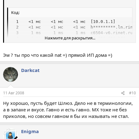
Код:
  1    <1 мс    <1 мс    <1 мс  [10.0.1.1]

  2    <1 мс    <1 мс    <1 мс  h*********.ln.rinet.
  3     1 ms     1 ms     1 ms  c6504-v6.rinet.ru [8
Нажмите для раскрытия...
  4     1 ms    <1 мс     1 ms  87.251.152.173

  5     1 ms    <1 мс    <1 мс  217.16.19.57

  6     1 ms     1 ms     1 ms  msk-ar-9-vl11.master
Эм ? ты про что какой nat =) прямой ИП дома =)
  7     1 ms     1 ms     1 ms  mvz8.masterhost.ru [
  8     1 ms     2 ms     2 ms  v4879.vps.masterhos
Darkcat
11 Авг 2008
#10
Ну хорошо, пусть будет Шлюз. Дело не в терминологии,
а в запахе и вкусе. Гавно и есть гавно. МХ тоже не без
приколов, но совсем гавном я бы их называть не стал.
Enigma