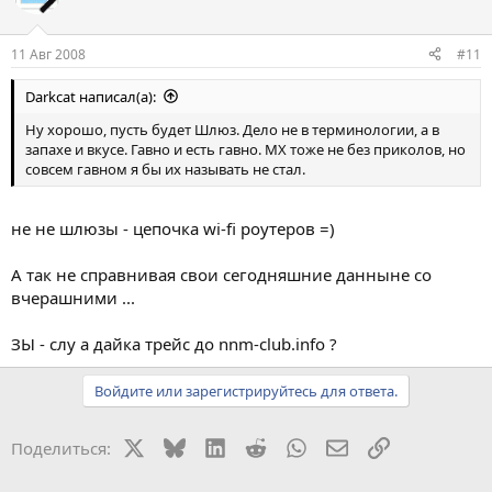
11 Авг 2008
#11
Darkcat написал(а):
Ну хорошо, пусть будет Шлюз. Дело не в терминологии, а в
запахе и вкусе. Гавно и есть гавно. МХ тоже не без приколов, но
совсем гавном я бы их называть не стал.
не не шлюзы - цепочка wi-fi роутеров =)
А так не справнивая свои сегодняшние данныне со
вчерашними ...
ЗЫ - слу а дайка трейс до nnm-club.info ?
Войдите или зарегистрируйтесь для ответа.
X
Bluesky
LinkedIn
Reddit
WhatsApp
Электронная поч
Ссылка
Поделиться: