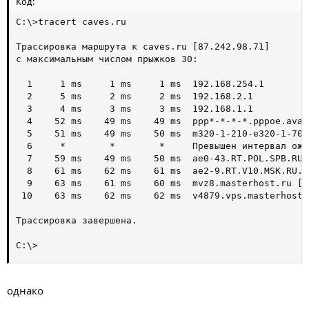
Код:
C:\>tracert caves.ru

Трассировка маршрута к caves.ru [87.242.98.71]

с максимальным числом прыжков 30:

  1     1 ms     1 ms     1 ms  192.168.254.1

  2     5 ms     2 ms     2 ms  192.168.2.1

  3     4 ms     3 ms     3 ms  192.168.1.1

  4    52 ms    49 ms    49 ms  ppp*-*-*-*.pppoe.avan
  5    51 ms    49 ms    50 ms  m320-1-210-e320-1-705
  6     *        *        *     Превышен интервал ожи
  7    59 ms    49 ms    50 ms  ae0-43.RT.POL.SPB.RU.
  8    61 ms    62 ms    61 ms  ae2-9.RT.V10.MSK.RU.r
  9    63 ms    61 ms    60 ms  mvz8.masterhost.ru [8
 10    63 ms    62 ms    62 ms  v4879.vps.masterhost.
Трассировка завершена.

C:\>
однако