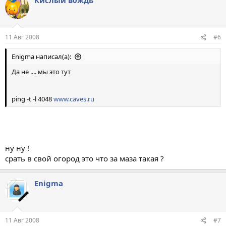
11 Авг 2008
#6
Enigma написал(а):
Да не .... мы это тут
ping -t -l 4048
www.caves.ru
ну ну !
срать в свой огород это что за маза такая ?
Enigma
11 Авг 2008
#7