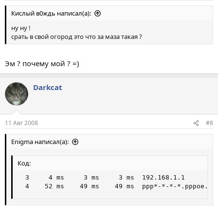
Кислый в0ждь написал(а):
ну ну !
срать в свой огород это что за маза такая ?
Эм ? почему мой ? =)
Darkcat
11 Авг 2008
#8
Enigma написал(а):
Код:
  3     4 ms     3 ms     3 ms  192.168.1.1

  4    52 ms    49 ms    49 ms  ppp*-*-*-*.pppoe.av