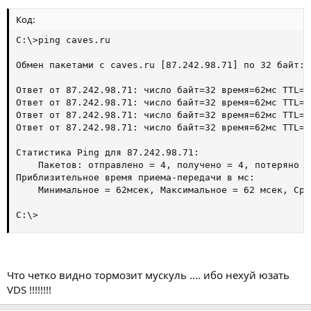
Код:
C:\>ping caves.ru

Обмен пакетами с caves.ru [87.242.98.71] по 32 байт:

Ответ от 87.242.98.71: число байт=32 время=62мс TTL=55
Ответ от 87.242.98.71: число байт=32 время=62мс TTL=55
Ответ от 87.242.98.71: число байт=32 время=62мс TTL=55
Ответ от 87.242.98.71: число байт=32 время=62мс TTL=55
Статистика Ping для 87.242.98.71:

    Пакетов: отправлено = 4, получено = 4, потеряно =
Приблизительное время приема-передачи в мс:

    Минимальное = 62мсек, Максимальное = 62 мсек, Сре
C:\>
Что четко видно тормозит мускуль .... ибо нехуй юзать
VDS !!!!!!!!