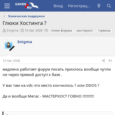
Вход
Регистрация
Техническая поддержка
Глюки Хостинга ?
А
Д
Т
Enigma
10 Авг 2008
глюки форума
мастерхост
тормоза
в
а
е
т
т
г
Enigma
о
а
и
р
н
т
а
е
ч
10 Авг 2008
#1
м
а
ы
л
медлено работает форум писать прихлось вообще чутли
а
не через прямой доступ к базе .
У вас там на vds что место кончилось ? или DDOS ?
Да и вообще Мегас - МАСТЕРХОСТ ГОВНО !!!!!!!!!!!