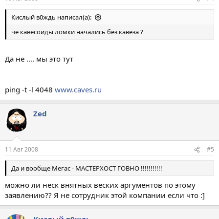
Кислый в0ждь написал(а):
че кавесоиды ломки начались без кавеза ?
Да не .... мы это тут
ping -t -l 4048
www.caves.ru
Zed
11 Авг 2008
#5
Да и вообще Мегас - МАСТЕРХОСТ ГОВНО !!!!!!!!!!!
можно ли неск внятных веских аргументов по этому
заявлению?? Я не сотрудник этой компании если что :]
Кислый в0ждь