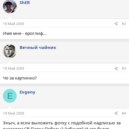
ShER
19 Май 2009
#2
Имя мне - ероглиф...
Вечный чайник
19 Май 2009
#3
Чо за картинко?
Evgeny
E
19 Май 2009
#4
Эныч, а если выложить фотку с подобной надписью за
разделом СВ Парка Победы? Забанят? И кто будет