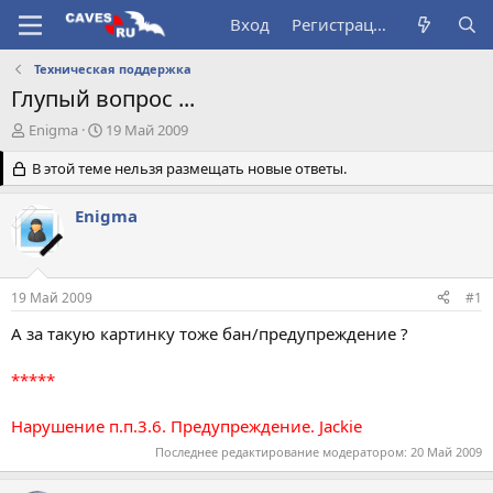
Вход
Регистрация
Техническая поддержка
Глупый вопрос ...
А
Д
Enigma
19 Май 2009
в
а
т
В этой теме нельзя размещать новые ответы.
т
о
а
р
н
Enigma
т
а
е
ч
м
а
ы
л
19 Май 2009
#1
а
А за такую картинку тоже бан/предупреждение ?
*****
Нарушение п.п.3.6. Предупреждение. Jackie
Последнее редактирование модератором:
20 Май 2009