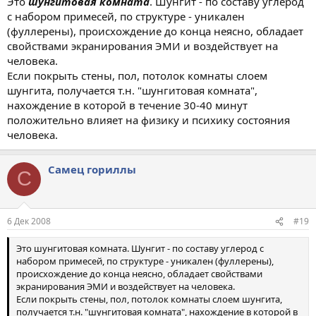
Это
шунгитовая комната
. Шунгит - по составу углерод
с набором примесей, по структуре - уникален
(фуллерены), происхождение до конца неясно, обладает
свойствами экранирования ЭМИ и воздействует на
человека.
Если покрыть стены, пол, потолок комнаты слоем
шунгита, получается т.н. "шунгитовая комната",
нахождение в которой в течение 30-40 минут
положительно влияет на физику и психику состояния
человека.
Самец гориллы
С
6 Дек 2008
#19
Это шунгитовая комната. Шунгит - по составу углерод с
набором примесей, по структуре - уникален (фуллерены),
происхождение до конца неясно, обладает свойствами
экранирования ЭМИ и воздействует на человека.
Если покрыть стены, пол, потолок комнаты слоем шунгита,
получается т.н. "шунгитовая комната", нахождение в которой в