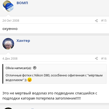
ВОМП
24 Окт 2008
#15
охуенно
Хантер
4 Дек 2008
#16
Olivia написал(а):
Отличные фотки с Nikon D80, ососбенно офигенная с "мёртвым
водолазом" ))
Это не мертвый водолаз это подводник спасшийся с
подлодки каторая потерпела затопление!!!!!