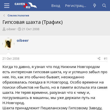
Вход
Регистрация
Спелестология
Гипсовая шахта (Трафик)
А
Д
oibeer
21 Окт 2008
в
а
т
т
oibeer
о
а
р
н
т
а
е
ч
21 Окт 2008
#1
м
а
ы
л
Когда то давно, я узнал что под Нижним Новгородом
а
есть интересная гипсовая шахта, ну и успешно забыл про
нее. Но, как это обычно бывает, неожиданно
образовалась поездка в Н.Новгород. Особо времени на
поиски объектов не было, но в памяти всплыла эта самая
шахта. Не теряя времени, разузнал что к чему и,
погрузившись в машины, мы уже держали путь на
Н.Новгород.
Шахта принадлежит Пешеланскому Гипсовому Заводу,