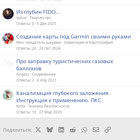
Из глубин FIDO...
saiLor
Творчество
Ответы
0
5 Дек 2025
Создание карты под Garmin своими руками
Мех. поедатель шаурмы
Навигация и Картография
Ответы
20
24 Окт 2024
Про заправку туристических газовых
баллонов
Arigato
Снаряжение
Ответы
2
6 Апр 2021
Канализация глубокого заложения.
Инструкция к применению. ПКС.
Korbi
Техника безопасности
Ответы
10
27 Мар 2020
X
Bluesky
LinkedIn
Reddit
WhatsApp
Электронная поч
Ссылка
Поделиться: