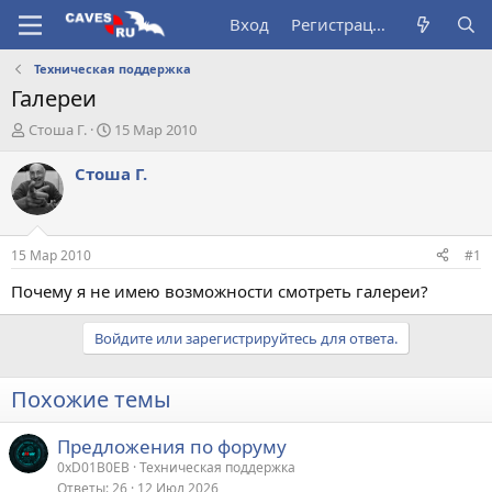
Вход
Регистрация
Техническая поддержка
Галереи
А
Д
Стоша Г.
15 Мар 2010
в
а
т
т
Стоша Г.
о
а
р
н
т
а
е
ч
15 Мар 2010
#1
м
а
ы
л
Почему я не имею возможности смотреть галереи?
а
Войдите или зарегистрируйтесь для ответа.
Похожие темы
Предложения по форуму
0xD01B0EB
Техническая поддержка
Ответы
26
12 Июл 2026