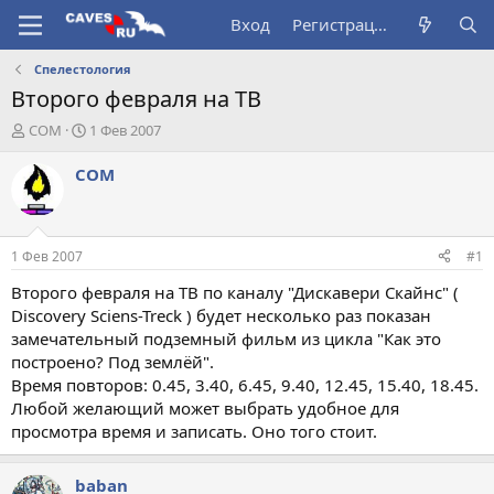
Вход
Регистрация
Спелестология
Второго февраля на ТВ
А
Д
COM
1 Фев 2007
в
а
т
т
COM
о
а
р
н
т
а
е
ч
1 Фев 2007
#1
м
а
ы
л
Второго февраля на ТВ по каналу "Дискавери Скайнс" (
а
Discovery Sciens-Treck ) будет несколько раз показан
замечательный подземный фильм из цикла "Как это
построено? Под землёй".
Время повторов: 0.45, 3.40, 6.45, 9.40, 12.45, 15.40, 18.45.
Любой желающий может выбрать удобное для
просмотра время и записать. Оно того стоит.
baban