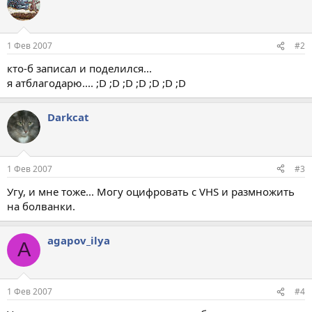
1 Фев 2007
#2
кто-б записал и поделился...
я атблагодарю.... ;D ;D ;D ;D ;D ;D ;D
Darkcat
1 Фев 2007
#3
Угу, и мне тоже... Могу оцифровать с VHS и размножить
на болванки.
agapov_ilya
A
1 Фев 2007
#4