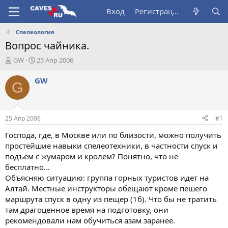
Вход
Регистрация
Спелеология
Вопрос чайника.
А
Д
GW
25 Апр 2006
в
а
т
т
GW
G
о
а
р
н
т
а
е
ч
25 Апр 2006
#1
м
а
ы
л
Господа, где, в Москве или по близости, можно получить
а
простейшие навыки спелеотехники, в частности спуск и
подъем с жумаром и кролем? Понятно, что не
бесплатно…
Объясняю ситуацию: группа горных туристов идет на
Алтай. Местные инструкторы обещают кроме пешего
маршрута спуск в одну из пещер (1б). Что бы не тратить
там драгоценное время на подготовку, они
рекомендовали нам обучиться азам заранее.