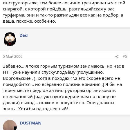
инструкторы же, тем более логично тренироваться с той
снарягой, с которой пойдёшь. разгильдяйская у вас
турфирма. они и так-то разгильдяи все как на подбор, а
ваша, похоже, особенно.
Zed
5 Май 2006
#5
Забавно... я тоже горным туризмом занимаюсь, но нас в
НТП уже научили спуску\подъёму (полушкино,
Воргольские.. ), хотя в походах 1\2 это скорее всего не
понадобится... но всёравно полезные знания ;] Я бы на
твоём месте предложил инструкторам организовать
внеплановый (раз уж спуск\подъём вам по плану не
давали) выход... скажем в полушкино. Они должны
знать.. Хотя бы однодневный!
DUSTMAN