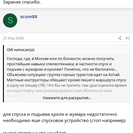
Заранее спасибо.
scum88
S
25 Апр 2006
#2
GW написал(а):
Господа, где, в Москве или по близости, можно получить
простейшие навыки спелеотехники, в частности спуск и
подъем с жумаром и кролем? Понятно, что не бесплатно…
Объясняю ситуацию: группа горных туристов идет на Алтай.
Местные инструкторы обещают кроме пешего маршрута спуск
в одну из пещер (1б). Что бы не тратить там драгоценное время
на подготовку, они рекомендовали нам обучиться азам
заранее.
Нажмите для раскрытия...
Заранее спасибо.
для спуска и подьема кроля и жумара недостаточно
необходимо еше спусковое устройство (стоп например)
много время на это не уйдет