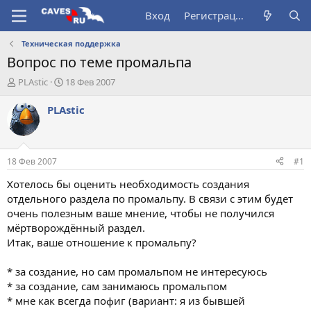
Вход
Регистрация
Техническая поддержка
Вопрос по теме промальпа
А
Д
PLAstic
18 Фев 2007
в
а
т
т
PLAstic
о
а
р
н
т
а
е
ч
18 Фев 2007
#1
м
а
ы
л
Хотелось бы оценить необходимость создания
а
отдельного раздела по промальпу. В связи с этим будет
очень полезным ваше мнение, чтобы не получился
мёртворождённый раздел.
Итак, ваше отношение к промальпу?
* за создание, но сам промальпом не интересуюсь
* за создание, сам занимаюсь промальпом
* мне как всегда пофиг (вариант: я из бывшей