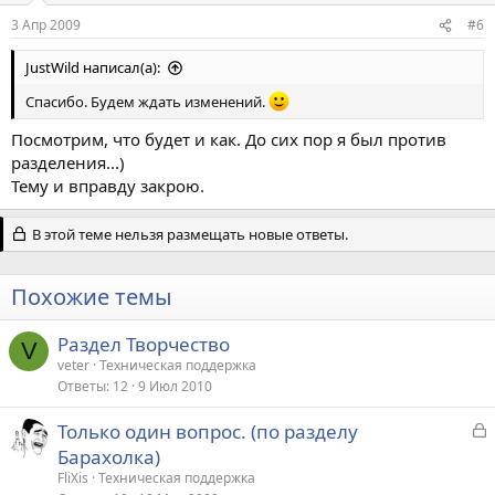
3 Апр 2009
#6
JustWild написал(а):
Спасибо. Будем ждать изменений.
Посмотрим, что будет и как. До сих пор я был против
разделения...)
Тему и вправду закрою.
В этой теме нельзя размещать новые ответы.
Похожие темы
Раздел Творчество
V
veter
Техническая поддержка
Ответы
12
9 Июл 2010
З
Только один вопрос. (по разделу
а
Барахолка)
к
FliXis
Техническая поддержка