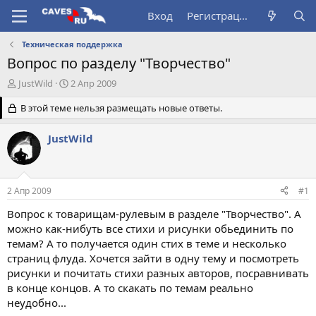
Вход
Регистрация
Техническая поддержка
Вопрос по разделу "Творчество"
А
Д
JustWild
2 Апр 2009
в
а
т
В этой теме нельзя размещать новые ответы.
т
о
а
р
н
JustWild
т
а
е
ч
м
а
ы
л
2 Апр 2009
#1
а
Вопрос к товарищам-рулевым в разделе "Творчество". А
можно как-нибуть все стихи и рисунки обьединить по
темам? А то получается один стих в теме и несколько
страниц флуда. Хочется зайти в одну тему и посмотреть
рисунки и почитать стихи разных авторов, посравнивать
в конце концов. А то скакать по темам реально
неудобно...