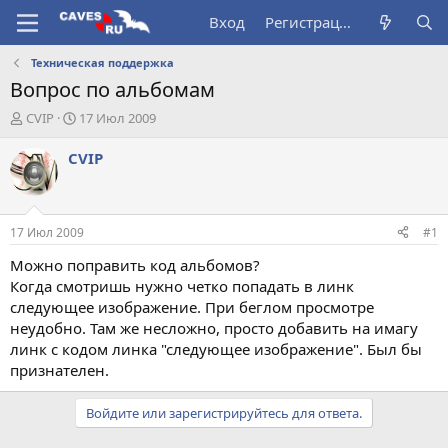
Вход
Регистрация
Техническая поддержка
Вопрос по альбомам
А
Д
CVIP
17 Июл 2009
в
а
т
т
CVIP
о
а
р
н
т
а
е
ч
17 Июл 2009
#1
м
а
ы
л
Можно поправить код альбомов?
а
Когда смотришь нужно четко попадать в линк
следующее изображение. При беглом просмотре
неудобно. Там же несложно, просто добавить на имагу
линк с кодом линка "следующее изображение". Был бы
признателен.
Войдите или зарегистрируйтесь для ответа.