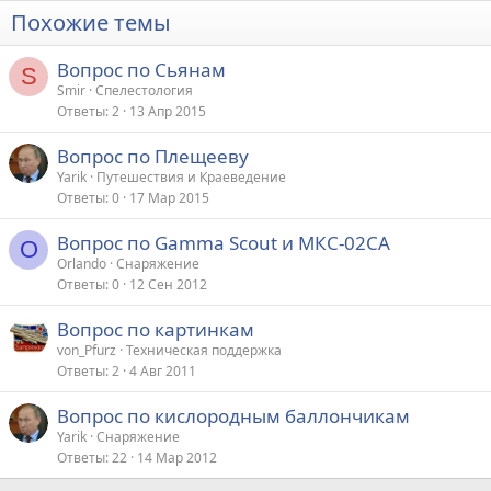
Похожие темы
Вопрос по Сьянам
S
Smir
Спелестология
Ответы
2
13 Апр 2015
Вопрос по Плещееву
Yarik
Путешествия и Краеведение
Ответы
0
17 Мар 2015
Вопрос по Gamma Scout и МКС-02СА
O
Orlando
Снаряжение
Ответы
0
12 Сен 2012
Вопрос по картинкам
von_Pfurz
Техническая поддержка
Ответы
2
4 Авг 2011
Вопрос по кислородным баллончикам
Yarik
Снаряжение
Ответы
22
14 Мар 2012