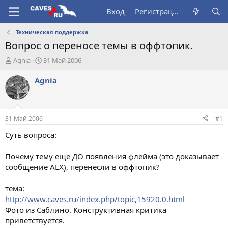
Вход
Регистрация
Техническая поддержка
Вопрос о переносе темы в оффтопик.
А
Д
Agnia
31 Май 2006
в
а
т
т
Agnia
о
а
р
н
т
а
е
ч
31 Май 2006
#1
м
а
ы
л
Суть вопроса:
а
Почему тему еще ДО появления флейма (это доказывает
сообщение ALX), перенесли в оффтопик?
тема:
http://www.caves.ru/index.php/topic,15920.0.html
Фото из Саблино. Конструктивная критика
приветствуется.