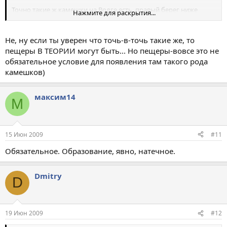
Точно такие ж камещки на Волге есть. правый берег ниже
Нажмите для раскрытия...
Камского Устья, в осыпях прямо на берегу. Как я понял это
признак что где то там рядом пещеры есть?
Не, ну если ты уверен что точь-в-точь такие же, то
пещеры В ТЕОРИИ могут быть... Но пещеры-вовсе это не
обязательное условие для появления там такого рода
камешков)
максим14
М
15 Июн 2009
#11
Обязательное. Образование, явно, натечное.
Dmitry
D
19 Июн 2009
#12