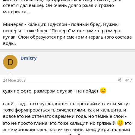
ответ я дал выше). Он очень долго ржал и грязно
матерился...
Минерал - кальцит. Год-слой - полный бред. Нужны
пещеры - тоже бред. "Пещера" может иметь размер с
кулак. Слои образуются при смене минерального состава
воды.
Dmitry
D
24 Июн 2009
#17
судя по фото, размером с кулак - не пойдёт
слой - год - это ерунда, конечно. прослойки глины могут
тоже формироваться тысячелетиями, как и кальцита. и
вовсе это не отпечаток времени года. но тёмные слои -
это не просто глина, это тоже кальцит, но грязный
это
ж не монокристалл. частички глины между кристаллами