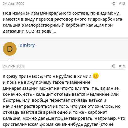
24 Июн 2009
#18
Под изменением минерального состава, по-видимому,
имеется в виду переход растоворимого гидрокарбоната
кальция в малорастворимый карбонат кальция при
дегазации СО2 из воды...
Dmitry
D
24 Июн 2009
#19
я сразу признаюсь, что не рублю в химии
и пока не вижу почему такое "изменение
минерализации" может на что-то влиять. т.е., влияние,
конечно, есть - кальцит откладывается медленнее или
быстрее. или вообще перестаёт откладываться и
начинает растворяться из того, что уже отложилось. но
откладывается всё время одно и то же - карбонат
кальция. можно дальше пофантазировать, например, что
кристаллическая форма какая-нибудь другая (кто её