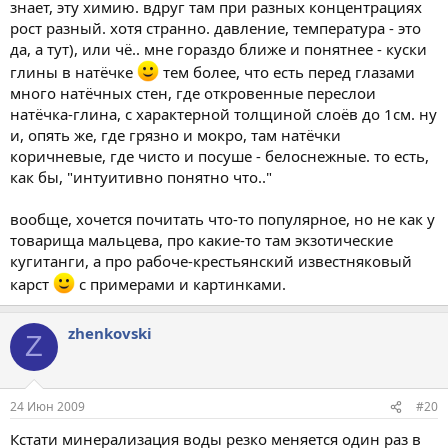
знает, эту химию. вдруг там при разных концентрациях
рост разный. хотя странно. давление, температура - это
да, а тут), или чё.. мне гораздо ближе и понятнее - куски
глины в натёчке
тем более, что есть перед глазами
много натёчных стен, где откровенные переслои
натёчка-глина, с характерной толщиной слоёв до 1см. ну
и, опять же, где грязно и мокро, там натёчки
коричневые, где чисто и посуше - белоснежные. то есть,
как бы, "интуитивно понятно что.."
вообще, хочется почитать что-то популярное, но не как у
товарища мальцева, про какие-то там экзотические
кугитанги, а про рабоче-крестьянский известняковый
карст
с примерами и картинками.
zhenkovski
Z
24 Июн 2009
#20
Кстати минерализация воды резко меняется один раз в