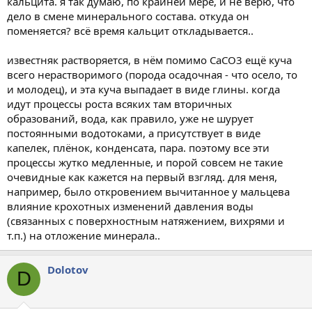
кальцита. я так думаю, по крайней мере, и не верю, что
дело в смене минерального состава. откуда он
поменяется? всё время кальцит откладывается..
известняк растворяется, в нём помимо CaCO3 ещё куча
всего нерастворимого (порода осадочная - что осело, то
и молодец), и эта куча выпадает в виде глины. когда
идут процессы роста всяких там вторичных
образований, вода, как правило, уже не шурует
постоянными водотоками, а присутствует в виде
капелек, плёнок, конденсата, пара. поэтому все эти
процессы жутко медленные, и порой совсем не такие
очевидные как кажется на первый взгляд. для меня,
например, было откровением вычитанное у мальцева
влияние крохотных изменений давления воды
(связанных с поверхностным натяжением, вихрями и
т.п.) на отложение минерала..
Dolotov
D