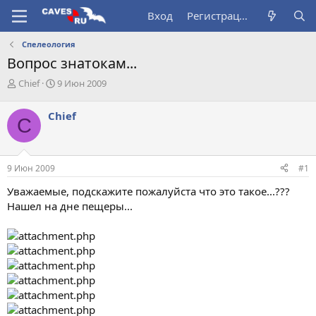
Вход
Регистрация
Спелеология
Вопрос знатокам...
А
Д
Chief
9 Июн 2009
в
а
т
т
Chief
C
о
а
р
н
т
а
е
ч
9 Июн 2009
#1
м
а
ы
л
Уважаемые, подскажите пожалуйста что это такое...???
а
Нашел на дне пещеры...