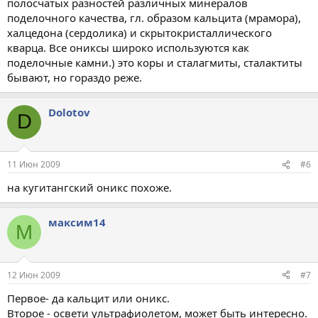
полосчатых разностей различных минералов
поделочного качества, гл. образом кальцита (мрамора),
халцедона (сердолика) и скрытокристаллического
кварца. Все ониксы широко используются как
поделочные камни.) это коры и сталагмиты, сталактиты
бывают, но гораздо реже.
Dolotov
D
11 Июн 2009
#6
на кугитангский оникс похоже.
максим14
М
12 Июн 2009
#7
Первое- да кальцит или оникс.
Второе - освети ультрафиолетом, может быть интересно.