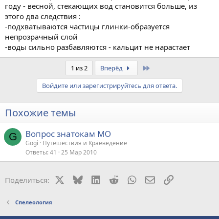
году - весной, стекающих вод становится больше, из
этого два следствия :
-подхватываются частицы глинки-образуется
непрозрачный слой
-воды сильно разбавляются - кальцит не нарастает
Last
1 из 2
Вперёд
Войдите или зарегистрируйтесь для ответа.
Похожие темы
Вопрос знатокам МО
G
Gogi
Путешествия и Краеведение
Ответы
41
25 Мар 2010
X
Bluesky
LinkedIn
Reddit
WhatsApp
Электронная поч
Ссылка
Поделиться:
Спелеология