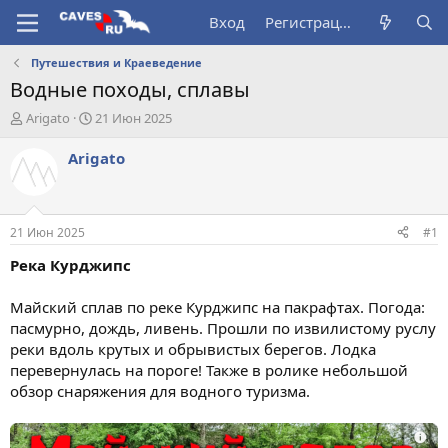
Вход
Регистрация
Путешествия и Краеведение
Водные походы, сплавы
А
Д
Arigato
21 Июн 2025
в
а
т
т
Arigato
о
а
р
н
т
а
е
ч
21 Июн 2025
#1
м
а
ы
л
Река Курджипс
а
Майский сплав по реке Курджипс на пакрафтах. Погода:
пасмурно, дождь, ливень. Прошли по извилистому руслу
реки вдоль крутых и обрывистых берегов. Лодка
перевернулась на пороге! Также в ролике небольшой
обзор снаряжения для водного туризма.