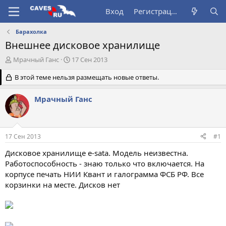
Вход
Регистрация
Барахолка
Внешнее дисковое хранилище
А
Д
Мрачный Ганс
17 Сен 2013
в
а
т
В этой теме нельзя размещать новые ответы.
т
о
а
р
н
Мрачный Ганс
т
а
е
ч
м
а
ы
л
17 Сен 2013
#1
а
Дисковое хранилище e-sata. Модель неизвестна.
Работоспособность - знаю только что включается. На
корпусе печать НИИ Квант и галограмма ФСБ РФ. Все
корзинки на месте. Дисков нет