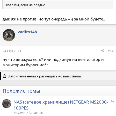
Взял бы, если не поздно...
дык яж не против, но тут очередь =)) за мной будете..
vadim148
24 Сен 2013
#14
ну что движуха есть? или подкинул на вентилятор и
мониторим бурление*?
В этой теме нельзя размещать новые ответы.
Похожие темы
З
NAS (сетевое хранилище) NETGEAR MS2000-
а
100PES
к
KILOwatt
Барахолка