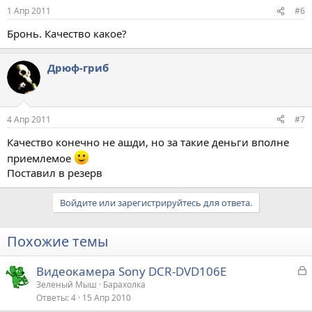
1 Апр 2011
#6
Бронь. Качество какое?
Дрюф-гриб
4 Апр 2011
#7
Качество конечно не ашди, но за такие деньги вполне
приемлемое
Поставил в резерв
Войдите или зарегистрируйтесь для ответа.
Похожие темы
З
Видеокамера Sony DCR-DVD106E
а
Зеленый Мыш
Барахолка
Ответы
4
15 Апр 2010
к