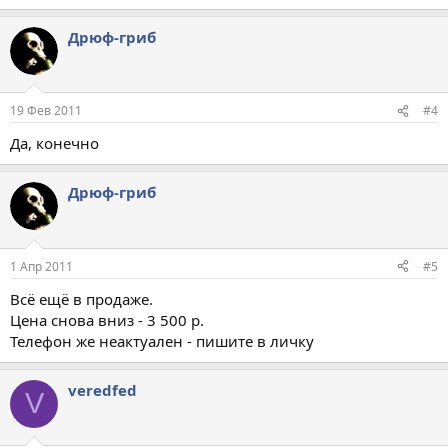
Дрюф-гриб
19 Фев 2011
#4
Да, конечно
Дрюф-гриб
1 Апр 2011
#5
Всё ещё в продаже.
Цена снова вниз - 3 500 р.
Телефон же неактуален - пишите в личку
veredfed
V