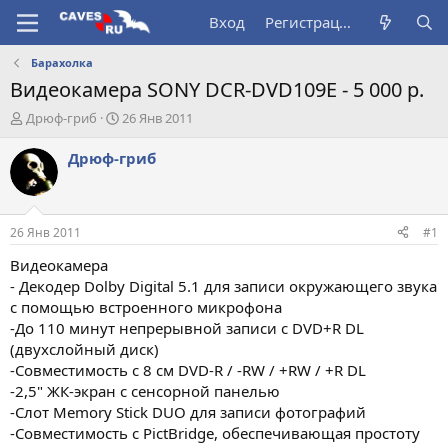
Вход
Регистрация
Барахолка
Видеокамера SONY DCR-DVD109E - 5 000 р.
А
Д
Дрюф-гриб
26 Янв 2011
в
а
т
т
Дрюф-гриб
о
а
р
н
т
а
е
ч
26 Янв 2011
#1
м
а
ы
л
Видеокамера
а
- Декодер Dolby Digital 5.1 для записи окружающего звука
с помощью встроенного микрофона
-До 110 минут непрерывной записи с DVD+R DL
(двухслойный диск)
-Совместимость с 8 см DVD-R / -RW / +RW / +R DL
-2,5" ЖК-экран с сенсорной панелью
-Слот Memory Stick DUO для записи фотографий
-Совместимость с PictBridge, обеспечивающая простоту