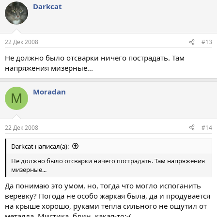
Darkcat
22 Дек 2008
#13
Не должно было отсварки ничего пострадать. Там
напряжения мизерные...
Moradan
M
22 Дек 2008
#14
Darkcat написал(а):
Не должно было отсварки ничего пострадать. Там напряжения
мизерные...
Да понимаю это умом, но, тогда что могло испоганить
веревку? Погода не особо жаркая была, да и продувается
на крыше хорошо, руками тепла сильного не ощутил от
металла. Мистика, блин, какая-то:-(