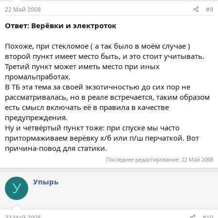
22 Май 2008
#9
Ответ: Верёвки и электроток
Похоже, при стекломое ( а так было в моём случае )
второй пункт имеет место быть, и это стоит учитывать.
Третий пункт может иметь место при иных
промальпработах.
В ТБ эта тема за своей экзотичностью до сих пор не
рассматривалась, но в реале встречается, таким образом
есть смысл включать её в правила в качестве
предупреждения.
Ну и четвёртый пункт тоже: при спуске мы часто
притормаживаем верёвку х/б или п/ш перчаткой. Вот
причина-повод для статики.
Последнее редактирование:
22 Май 2008
Упырь
У
22 Май 2008
#10