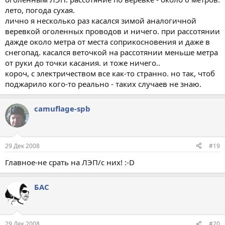
лето, погода сухая.
лично я несколько раз касался зимой аналогичной
веревкой оголенных проводов и ничего. при рассотянии
дажде около метра от места соприкосновения и даже в
снегопад. касался веточкой на рассотянии меньше метра
от руки до точки касания. и тоже ничего..
короч, с электричеством все как-то странно. но так, чтоб
поджарило кого-то реально - таких случаев не знаю.
camuflage-spb
29 Дек 2008
#19
Главное-не срать на ЛЭП/с них! :-D
БАС
29 Дек 2008
#20