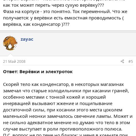
как ток может переть через сухую верёвку???
Фаза на корпусе - это понятно. Ток переменный. Что же
получается: у верёвки есть емкостная проводимость (
верёвка, как конденсатор )???
zayac
21 Май 2008
#5
Ответ: Верёвки и электроток
Скорей тело как конденсатор, в некоторых магазинах
замечал что старые холодильники при касании граней,
особенно местами с тонкой кожей и хорошей
инервацией вызывают жжение и пощипывание
достаточной силы, при косании этого места цоколем
маленькой неонки замечалось свечение лампы. Может и
не сильно адекватное мнение но думаю что тело в этом
случае выступает в роли противоположного полюса.
П.С. вопрос не по теме но близок: у меня в комнате при