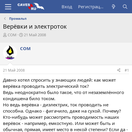
Вход
Регистрация
Промальп
Верёвки и электроток
А
Д
COM
21 Май 2008
в
а
т
т
COM
о
а
р
н
т
а
е
ч
21 Май 2008
#1
м
а
ы
л
Давно хотел спросить у знающих людей: как может
а
верёвка проводить электрический ток?
Ведь неоднократно было такое, что от незаземлённого
кондишена било током.
Но ведь верёвка - диэлектрик, ток проводить не
способна. Однако - фигачило, даже на сухой. Почему?
Кто-нибудь может рассмотреть проводимость наших
верёвок - например, емкостную. Или может быть и
обычная, прямая, имеет место в некой степени? Если да -