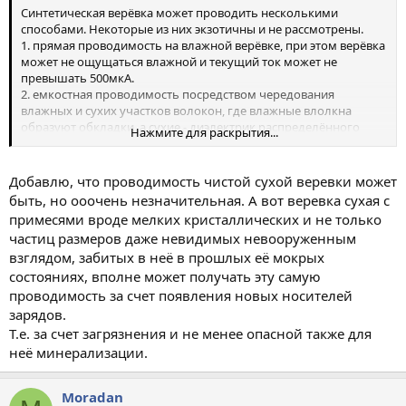
Синтетическая верёвка может проводить несколькими
способами. Некоторые из них экзотичны и не рассмотрены.
1. прямая проводимость на влажной верёвке, при этом верёвка
может не ощущаться влажной и текущий ток может не
превышать 500мкА.
2. емкостная проводимость посредством чередования
влажных и сухих участков волокон, где влажные влолкна
образуют обкладки, а сухие - диэлектрик распределённого
Нажмите для раскрытия...
конденсатора.
3. поляризация конвекционными токами при вертикальном
положении
длинной
верёвки в сухом воздухе.
Добавлю, что проводимость чистой сухой веревки может
4. медленный разряд накопленного каким-либо образом
быть, но ооочень незначительная. А вот веревка сухая с
заряда, подобно п.2
примесями вроде мелких кристаллических и не только
частиц размеров даже невидимых невооруженным
Нужно учесть ещё, что чувствительность к току зависит от
взглядом, забитых в неё в прошлых её мокрых
нескольких факторов и может меняться у одного человека в
десятки раз.
состояниях, вполне может получать эту самую
проводимость за счет появления новых носителей
зарядов.
Т.е. за счет загрязнения и не менее опасной также для
неё минерализации.
Moradan