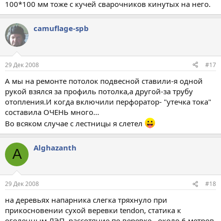
100*100 мм тоже с кучей сварочников кинутых на него.
camuflage-spb
29 Дек 2008
#17
А мы на ремонте потолок подвесной ставили-я одной
рукой взялся за профиль потолка,а другой-за трубу
отопления.И когда включили перфоратор- "утечка тока"
составила ОЧЕНЬ много...
Во всяком случае с лестницы я слетел
Alghazanth
A
29 Дек 2008
#18
на деревьях напарника слегка тряхнуло при
прикосновении сухой веревки tendon, статика к
оголенным ЛЭП. рассотяние по веревке - около 6 метров.