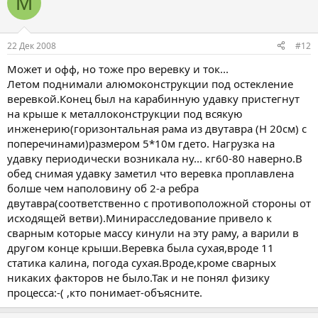
M
22 Дек 2008
#12
Может и офф, но тоже про веревку и ток...
Летом поднимали алюмоконструкции под остекление
веревкой.Конец был на карабинную удавку пристегнут
на крыше к металлоконструкции под всякую
инженерию(горизонтальная рама из двутавра (Н 20см) с
поперечинами)размером 5*10м гдето. Нагрузка на
удавку периодически возникала ну... кг60-80 наверно.В
обед снимая удавку заметил что веревка проплавлена
болше чем наполовину об 2-а ребра
двутавра(соответственно с противоположной стороны от
исходящей ветви).Минирасследование привело к
сварным которые массу кинули на эту раму, а варили в
другом конце крыши.Веревка была сухая,вроде 11
статика калина, погода сухая.Вроде,кроме сварных
никаких факторов не было.Так и не понял физику
процесса:-( ,кто понимает-объясните.