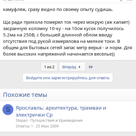
камуфляж, сразу видно по своему опыту судишь.
Ща ради прикола померял ток через мокрую (аж капает)
засранную коломну 10-ку - на 10см кусок получилось
5.2ма на 250В, с большей длинной облом ввиду
отсутствия под рукой измерялова на мелкие токи. В
общем для бытовых сетей запас метр верья - и норм. Для
более высоких напряжений начинается веселье))
Last
1 из 2
Вперёд
Войдите или зарегистрируйтесь для ответа.
Похожие темы
Ярославль: архитектура, трамваи и
S
электрички Ср
Stepan
Путешествия и Краеведение
Ответы
1
25 Июн 2009