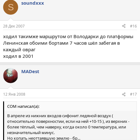
soundxxx
S
28 Дек 2007
#16
ходил такимже маршрутом от Володарки до платформы
Ленинская обоими бортами 7 часов шёл забегая в
каждый овраг
ходил в 2001
MADest
12 Янв 2008
#17
COM написал(а):
В апреле из нижних входов сифонит ледяной воздух (
относительно поверхностии, если на ней +10-15 ), из верхних -
более тёплый, чем наверху, когда около 0 температура, или
незначительный минус.
Но копать неоттаявшую землю - бр...