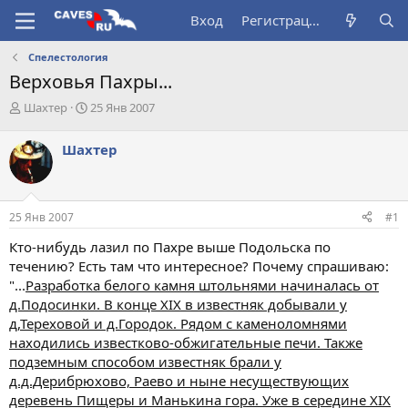
Вход
Регистрация
Спелестология
Верховья Пахры...
А
Д
Шахтер
25 Янв 2007
в
а
т
т
Шахтер
о
а
р
н
т
а
е
ч
25 Янв 2007
#1
м
а
ы
л
Кто-нибудь лазил по Пахре выше Подольска по
а
течению? Есть там что интересное? Почему спрашиваю:
"...
Разработка белого камня штольнями начиналась от
д.Подосинки. В конце ХIХ в известняк добывали у
д,Тереховой и д.Городок. Рядом с каменоломнями
находились известково-обжигательные печи. Также
подземным способом известняк брали у
д.д.Дерибрюхово, Раево и ныне несуществующих
деревень Пищеры и Манькина гора. Уже в середине XIX