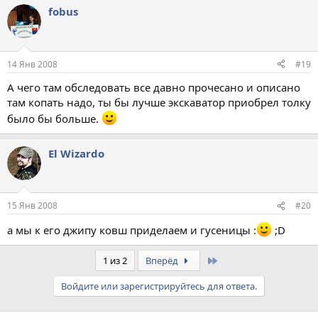
fobus
14 Янв 2008
#19
А чего там обследовать все давно прочесано и описано
там копать надо, ты бы лучше экскаватор приобрел толку
было бы больше.
El Wizardo
15 Янв 2008
#20
а мы к его джипу ковш приделаем и гусеницы :
;D
Last
1 из 2
Вперёд
Войдите или зарегистрируйтесь для ответа.