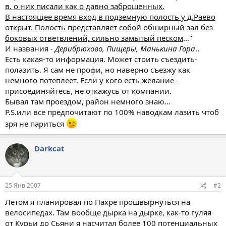
в. о них писали как о давно заброшенных.
В настоящее время вход в подземную полость у д.Раево
открыт. Полость представляет собой обширный зал без
боковых ответвлений, сильно замытый песком
..."
И названия -
Дерибрюхово, Пищеры, Манькина Гора
..
Есть какая-то информация. Может стоить съездить-
полазить. Я сам не профи, но наверно съезжу как
немного потеплеет. Если у кого есть желание -
присоединяйтесь, не откажусь от компании.
Бывал там проездом, район немного знаю...
P.S.или все предпочитают по 100% наводкам лазить чтоб
зря не париться
Darkcat
25 Янв 2007
#2
Летом я планировал по Пахре прошвырнуться на
велосипедах. Там вообще дырка на дырке, как-то гуляя
от Курьи до Сьяни я насчитал более 100 потенциальных