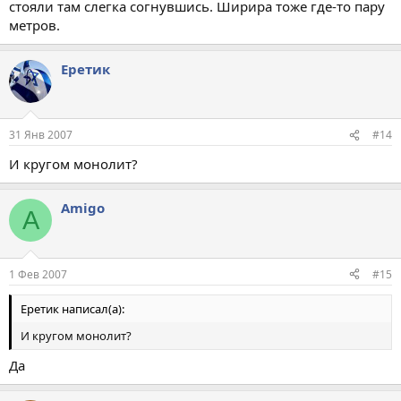
стояли там слегка согнувшись. Ширира тоже где-то пару
метров.
Еретик
31 Янв 2007
#14
И кругом монолит?
Amigo
A
1 Фев 2007
#15
Еретик написал(а):
И кругом монолит?
Да