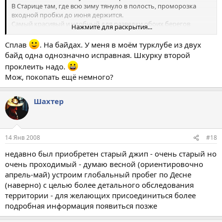
В Старице там, где всю зиму тянуло в полость, проморозка
входной пробки до июня держится.
Самый красивый и удобный для разведки обоих берегов
Нажмите для раскрытия...
вариант - сплав по реке.
Могу помочь с заброской-эвакуацией, но не на майские.
Сплав
. На байдах. У меня в моём турклубе из двух
байд одна однозначно исправная. Шкурку второй
проклеить надо.
Мож, покопать ещё немного?
Шахтер
14 Янв 2008
#18
недавно был приобретен старый джип - очень старый но
очень проходимый - думаю весной (ориентировочно
апрель-май) устроим глобальный пробег по Десне
(наверно) с целью более детального обследования
территории - для желающих присоединиться более
подробная информация появиться позже