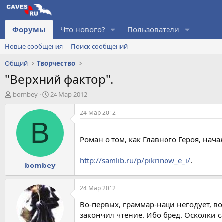
Форумы
Что нового?
Пользователи
Новые сообщения
Поиск сообщений
Общий
Творчество
"Верхний фактор".
А
Д
bombey
24 Мар 2012
в
а
т
т
24 Мар 2012
о
а
B
р
н
т
а
Роман о том, как Главного Героя, нач
е
ч
м
а
http://samlib.ru/p/pikrinow_e_i/
.
bombey
ы
л
а
24 Мар 2012
Во-первых, граммар-наци негодует, в
закончил чтение. Ибо бред. Осколки с