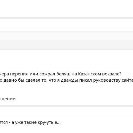
вчера перепил или сожрал беляш на Казанском вокзале?
о давно бы сделал то, что я дважды писал руководству сайт
бщении.
ся - а уже такие кру-утые...