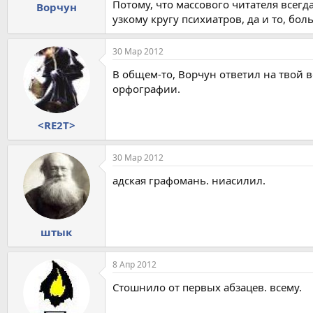
Потому, что массового читателя всегд
Ворчун
узкому кругу психиатров, да и то, бол
30 Мар 2012
В общем-то, Ворчун ответил на твой в
орфографии.
<RE2T>
30 Мар 2012
адская графомань. ниасилил.
штык
8 Апр 2012
Стошнило от первых абзацев. всему.