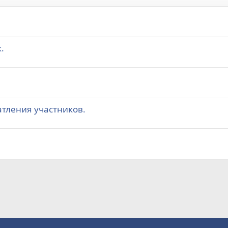
.
атления участников.
а