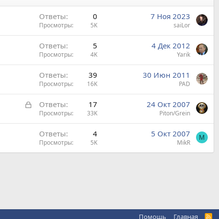
Ответы
0
7 Ноя 2023
Просмотры
5K
saiLor
Ответы
5
4 Дек 2012
Просмотры
4K
Yarik
Ответы
39
30 Июн 2011
Просмотры
16K
PAD
З
Ответы
17
24 Окт 2007
а
Просмотры
33K
Piton/Grein
к
Ответы
4
5 Окт 2007
р
M
Просмотры
5K
MikR
ы
т
а
Помощь
Главная
R