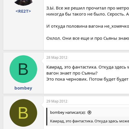
З.Ы. Все же решил прочитал про метро
<RE2T>
никогда бы такого не было. Серость. 
И откуда половина вагона не_хомячко
Охлол. Они все еще и про Сьяны знаю
28 Мар 2012
B
Камрад, это фантастика. Откуда здесь 
вагон знает про Съяны?
Это пока черновик. Потом будет будет
bombey
29 Мар 2012
В
bombey написал(а):
Камрад, это фантастика. Откуда здесь може