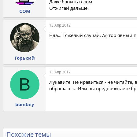
Даже банить в лом.
Отжигай дальше.
COM
13 Апр 2012
Нда... Тяжёлый случай. Афтор явный п
Горький
13 Апр 2012
B
Лукавите. Не нравиться - не читайте,
обрашаюсь. Или вы предпочитаете бр
bombey
Похожие темы