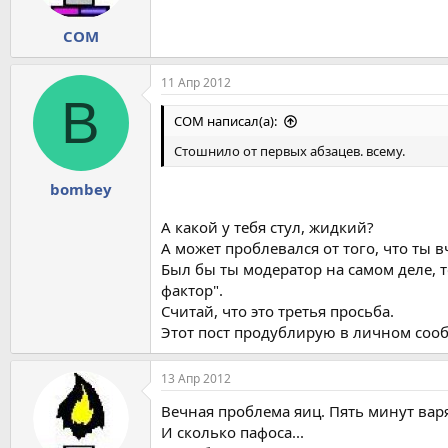
COM
11 Апр 2012
B
COM написал(а):
Стошнило от первых абзацев. всему.
bombey
А какой у тебя стул, жидкий?
А может проблевался от того, что ты 
Был бы ты модератор на самом деле, т
фактор".
Считай, что это третья просьба.
Этот пост продублирую в личном соо
13 Апр 2012
Вечная проблема яиц. Пять минут варят
И сколько пафоса...