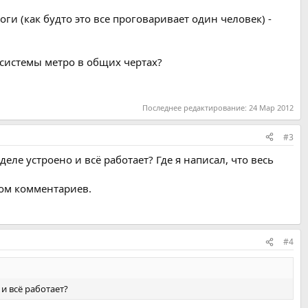
ги (как будто это все проговаривает один человек) -
системы метро в общих чертах?
Последнее редактирование:
24 Мар 2012
#3
еле устроено и всё работает? Где я написал, что весь
том комментариев.
#4
и всё работает?