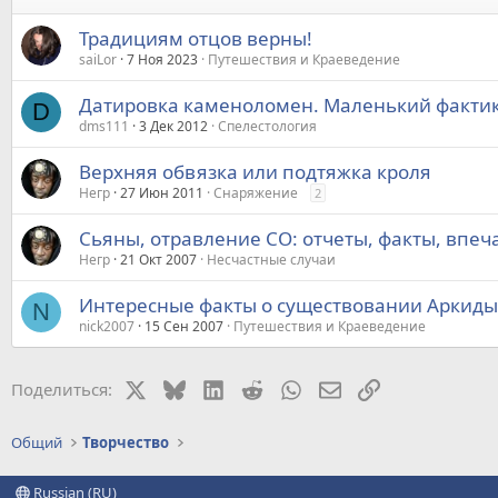
Традициям отцов верны!
saiLor
7 Ноя 2023
Путешествия и Краеведение
Датировка каменоломен. Маленький фактик
D
dms111
3 Дек 2012
Спелестология
Верхняя обвязка или подтяжка кроля
Негр
27 Июн 2011
Снаряжение
2
Сьяны, отравление СО: отчеты, факты, впеч
Негр
21 Окт 2007
Несчастные случаи
Интересные факты о существовании Аркиды
N
nick2007
15 Сен 2007
Путешествия и Краеведение
X
Bluesky
LinkedIn
Reddit
WhatsApp
Электронная почт
Ссылка
Поделиться:
Общий
Творчество
Russian (RU)