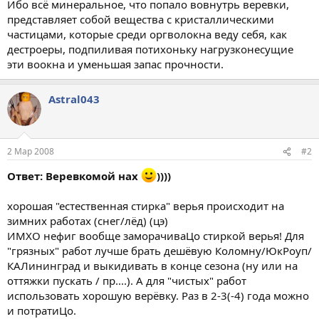
Ибо всё минеральное, что попало вовнутрь веревки,
представляет собой вещества с кристаллическими
частицами, которые среди оргволокна веду себя, как
дестроеры, подпиливая потихоньку нагрузконесущие
эти воокна и уменьшая запас прочности.
Astral043
2 Мар 2008
#2
Ответ: Веревкомой нах
))))
хорошая "естественная стирка" верья происходит на
зимних работах (снег/лёд) (цэ)
ИМХО нефиг вообще заморачиваЦо стиркой верья! Для
"грязных" работ лучше брать дешёвую Коломну/ЮкРоуп/
КАЛининград и выкидивать в конце сезона (ну или на
оттяжки пускать / пр....). А для "чистых" работ
использовать хорошую верёвку. Раз в 2-3(-4) года можно
и потратиЦо.