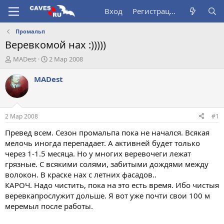
Вход
Регистрация
Промальп
Веревкомой нах :)))))
А
Д
MADest
2 Мар 2008
в
а
т
т
MADest
о
а
р
н
т
а
е
ч
2 Мар 2008
#1
м
а
ы
л
Превед всем. Сезон промальпа пока не начался. Всякая
а
мелочь иногда перепадает. А активней будет только
через 1-1.5 месяца. Но у многих веревочеги лежат
грязные. С всякими солями, забитыми дождями между
волокон. В краске нах с летних фасадов..
КАРОЧ. Надо чистить, пока на это есть время. Ибо чистыя
веревкапрослужит дольше. Я вот уже почти свои 100 м
меремыл после работы.