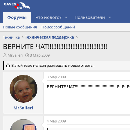
Форумы
Что нового?
Пользователи
Новые сообщения
Поиск сообщений
Техничка
Техническая поддержка
ВЕРНИТЕ ЧАТ!!!!!!!!!!!!!!!!!!!!!!!!!!!!!!!!!!
А
Д
MrSalieri
3 Мар 2009
в
а
т
В этой теме нельзя размещать новые ответы.
т
о
а
р
н
3 Мар 2009
т
а
е
ч
ВЕРНИТЕ ЧАТ!!!!!!!!!!!!!!!!!!!!!!!!!!!!!!!!!!:-E:-E:-E
м
а
ы
л
а
MrSalieri
4 Мар 2009