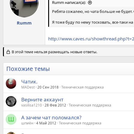
Rumm написал(а):
Ребята сожалею, но чата больше не будет.
Я тоже буду по нему тосковать, все-таки на
Rumm
http://www.caves.ru/showthread.php?t=
В этой теме нельзя размещать новые ответы.
Похожие темы
Чатик.
MADest
20 Сен 2018
Техническая поддержка
Верните аккаунт
vasilisa1210
28 Фев 2012
Техническая поддержка
А зачем чат поломался?
Ш
шпиён
4 Май 2012
Техническая поддержка