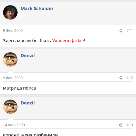
Mark Schaider
9 Фев 2009
#11
Здесь могли бы быть
Удалено Jackie
!
Denzil
9 Фев 2009
#12
матрица попса
Denzil
14 Фев 2009
#13
короче, меня разбанили