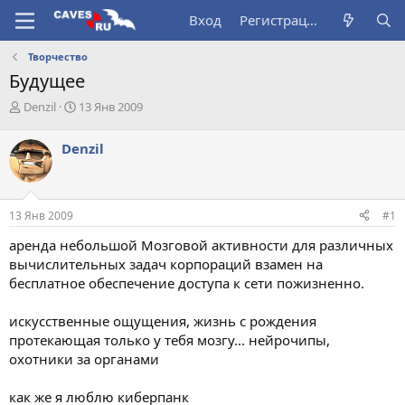
Вход
Регистрация
Творчество
Будущее
А
Д
Denzil
13 Янв 2009
в
а
т
т
Denzil
о
а
р
н
т
а
е
ч
13 Янв 2009
#1
м
а
ы
л
аренда небольшой Мозговой активности для различных
а
вычислительных задач корпораций взамен на
бесплатное обеспечение доступа к сети пожизненно.
искусственные ощущения, жизнь с рождения
протекающая только у тебя мозгу... нейрочипы,
охотники за органами
как же я люблю киберпанк