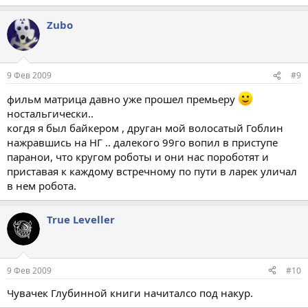
Zubo
9 Фев 2009
#9
фильм матрица давно уже прошел премьеру
ностальгически..
когдя я был байкером , друган мой волосатый Гоблин
нажравшись на НГ .. далекого 99го вопил в приступе
паранои, что кругом роботы и они нас пороботят и
приставая к каждому встречному по пути в ларек уличал
в нем робота.
True Leveller
9 Фев 2009
#10
Чувачек Глубинной книги начиталсо под накур.