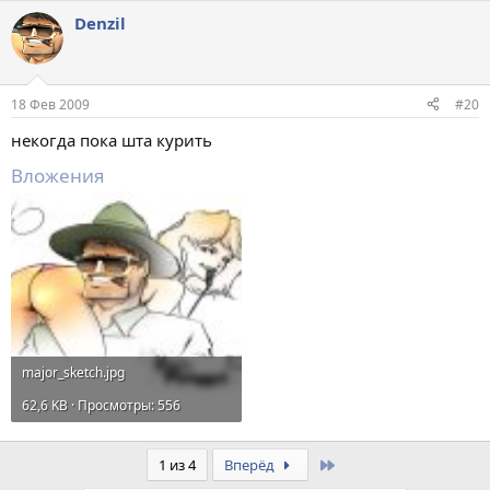
Denzil
18 Фев 2009
#20
некогда пока шта курить
Вложения
major_sketch.jpg
62,6 KB · Просмотры: 556
Last
1 из 4
Вперёд