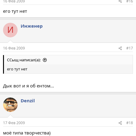
16 Фев 2009
#16
его тут нет
Инженер
И
16 Фев 2009
#17
ССыщ написал(а):
его тут нет
Дык вот и я об ентом...
Denzil
17 Фев 2009
#18
моё типа творчества)