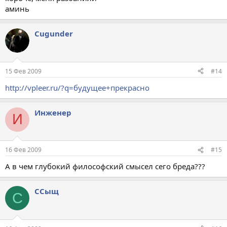
аминь
Cugunder
15 Фев 2009
#14
http://vpleer.ru/?q=будущее+прекрасно
Инженер
И
16 Фев 2009
#15
А в чем глубокий философский смысел сего бреда???
ССыщ
С