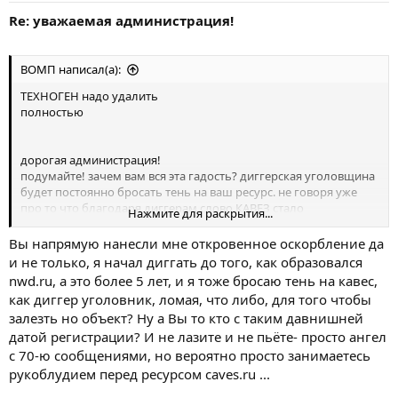
Re: уважаемая администрация!
ВОМП написал(а):
ТЕХНОГЕН надо удалить
полностью
дорогая администрация!
подумайте! зачем вам вся эта гадость? диггерская уголовщина
будет постоянно бросать тень на ваш ресурс. не говоря уже
про то что благодаря диггерам слово КАВЕЗ стало
Нажмите для раскрытия...
нарицательным оскорблением. кавез=говно пишут на стенах!
подумайте! зачем вам это?
Вы напрямую нанесли мне откровенное оскорбление да
вам
и не только, я начал диггать до того, как образовался
nwd.ru, а это более 5 лет, и я тоже бросаю тень на кавес,
как диггер уголовник, ломая, что либо, для того чтобы
залезть но объект? Ну а Вы то кто с таким давнишней
датой регистрации? И не лазите и не пьёте- просто ангел
с 70-ю сообщениями, но вероятно просто занимаетесь
рукоблудием перед ресурсом caves.ru ...