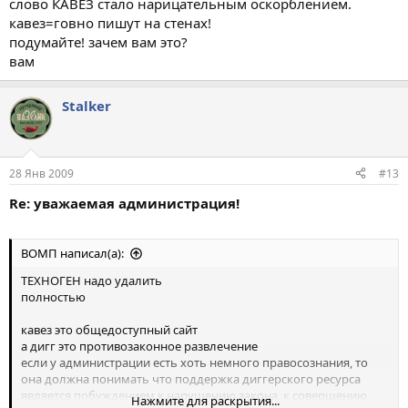
слово КАВЕЗ стало нарицательным оскорблением.
кавез=говно пишут на стенах!
подумайте! зачем вам это?
вам
Stalkеr
28 Янв 2009
#13
Re: уважаемая администрация!
ВОМП написал(а):
ТЕХНОГЕН надо удалить
полностью
кавез это общедоступный сайт
а дигг это противозаконное развлечение
если у администрации есть хоть немного правосознания, то
она должна понимать что поддержка диггерского ресурса
является побуждением к нарушению закона, к совершению
Нажмите для раскрытия...