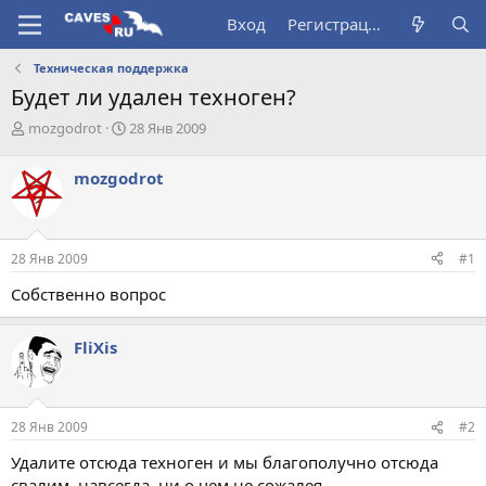
Вход
Регистрация
Техническая поддержка
Будет ли удален техноген?
А
Д
mоzgodrot
28 Янв 2009
в
а
т
т
mоzgodrot
о
а
р
н
т
а
е
ч
28 Янв 2009
#1
м
а
ы
л
Собственно вопрос
а
FliXis
28 Янв 2009
#2
Удалите отсюда техноген и мы благополучно отсюда
свалим, навсегда, ни о чем не сожалея.