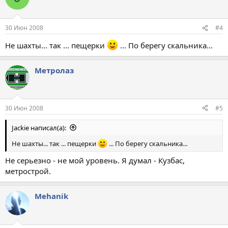
30 Июн 2008
#4
Не шахты... так ... пещерки
... По берегу скальника...
Метролаз
30 Июн 2008
#5
Jackie написал(а):
Не шахты... так ... пещерки
... По берегу скальника...
Не серьезно - не мой уровень. Я думал - Кузбас,
метрострой.
Mehanik