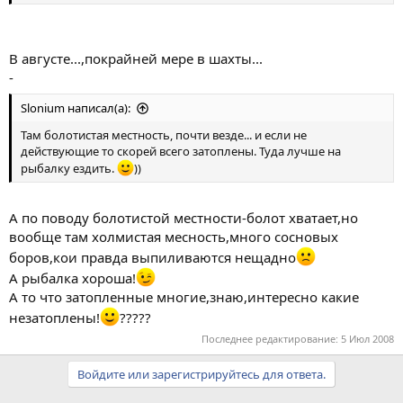
В августе...,покрайней мере в шахты...
-
Slonium написал(а):
Там болотистая местность, почти везде... и если не
действующие то скорей всего затоплены. Туда лучше на
рыбалку ездить.
))
А по поводу болотистой местности-болот хватает,но
вообще там холмистая месность,много сосновых
боров,кои правда выпиливаются нещадно
А рыбалка хороша!
А то что затопленные многие,знаю,интересно какие
незатоплены!
?????
Последнее редактирование:
5 Июл 2008
Войдите или зарегистрируйтесь для ответа.