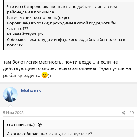
Что из себя представляют шахты по добыче глины,в том
районе,да и в принцыпе...?
Какие из них незатоплены(окрест
Боровичей,Окуловки),проходимы в сухой гидре,хотя бы
частчно???
из недействующих...
Собераюсь ехать туда,и инфа,такого рода была бы полезна в
поисках...
Там болотистая местность, почти везде... и если не
действующие то скорей всего затоплены. Туда лучше на
рыбалку ездить.
))
Mehanik
5 Июл 2008
#9
ero написал(а):
А когда собираешься ехать, не в августе ли?