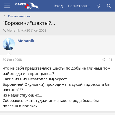
Вход
Регистрация
Спелестология
"Боровичи"шахты?...
А
Д
Mehanik
30 Июн 2008
в
а
т
т
Mehanik
о
а
р
н
т
а
е
ч
30 Июн 2008
#1
м
а
ы
л
Что из себя представляют шахты по добыче глины,в том
а
районе,да и в принцыпе...?
Какие из них незатоплены(окрест
Боровичей,Окуловки),проходимы в сухой гидре,хотя бы
частчно???
из недействующих...
Собераюсь ехать туда,и инфа,такого рода была бы
полезна в поисках...