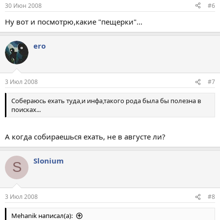
30 Июн 2008
#6
Ну вот и посмотрю,какие "пещерки"...
ero
3 Июл 2008
#7
Собераюсь ехать туда,и инфа,такого рода была бы полезна в
поисках...
А когда собираешься ехать, не в августе ли?
Slonium
S
3 Июл 2008
#8
Mehanik написал(а):