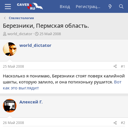
Вход
Регистрация
Спелестология
Березники, Пермская область.
А
Д
world_dictator
25 Май 2008
в
а
т
т
world_dictator
о
а
р
н
т
а
е
ч
25 Май 2008
#1
м
а
ы
л
Насколько я понимаю, Березники стоят поверх калийной
а
шахты, которую залило, и она потихоньку рушится.
Вот
как это выглядит
Алексей Г.
26 Май 2008
#2