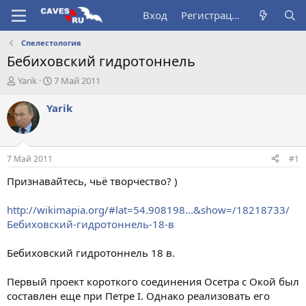
Вход
Регистрация
Спелестология
Бебиховский гидротоннель
А
Д
Yarik
7 Май 2011
в
а
т
т
Yarik
о
а
р
н
т
а
е
ч
7 Май 2011
#1
м
а
ы
л
Признавайтесь, чьё творчество? )
а
http://wikimapia.org/#lat=54.908198...&show=/18218733/
Бебиховский-гидротоннель-18-в
Бебиховский гидротоннель 18 в.
Первый проект короткого соединения Осетра с Окой был
составлен еще при Петре I. Однако реализовать его