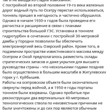
С постройкой во второй половине 19-го века железных
дорог водный путь по Осетру перестал использоваться,
тоннель пришел в негодность и частично обрушился.
Однако в начале 1930-х годов была проведена его
расчистка и расширение в связи с планами
строительства большой ГЭС. Установка в тоннеле
гидротурбин в сочетании с постройкой 30-метровой
дамбы у Городни позволили бы обеспечить
электроэнергией весь Озерский район. Кроме того, в
подземном прострастве известнякового массива между
Осетром и Окой предполагалось разместить склады
стратегических запасов и даже укрытия для высшего
руководства страны - что несколькими годами позднее
было осуществлено в большем масштабе в Жигулевских
горах у г. Куйбышев.
Работы на осетровском объекте были окончательно
свернуты перед войной, а в 1950-е годы порталы
тоннеля были взорваны. Однако пробитые при
реконструкции два вертикальных 40-метровых
технологических ствола по неизвестным причинам не
были уничтожены и до сих пор являются обычным