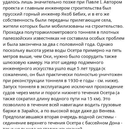
удалось лишь значительно позже при Павле I. Автором
проекта и главным инженером строительства был
прусский горный инженер Якоб Бебих, и в его же
собственность были переданы прилегающие села,
жители которых были мобилизованы на строительство.
Проходка полуторакилометрового тоннеля в плотных
палеозойских известняках не составила особых проблем
и была закончена за два с половиной года. Однако
поскольку высота уреза воды Осетра примерно на пять
метров выше, чем Оки, нужно было соорудить также
шлюзовую камеру. На этот шедевр подземного
инженерного искусства ушло еще 5 лет труда (к
сожалению, он был практически полностью уничтожен
при реконструкции тоннеля в 1930-е годы - см. ниже).
Запуск тоннеля в эксплуатацию исключил прохождение
судов через мели и пороги нижнего течения Осетра (а
также сократил длину водного пути на 15 км). Это
позволило в течение всей навигации водить грузовые
баржи в Зарайск, а по высокой воде даже до Венева.
Предполагавшаяся вторая очередь водной системы -
сединение верхнего течения Осетра с бассейном Дона -
так и не вышда из стадии изысканий.