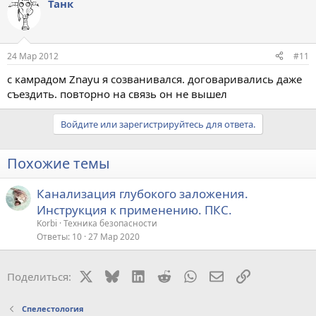
Танк
24 Мар 2012
#11
с камрадом Znayu я созванивался. договаривались даже
съездить. повторно на связь он не вышел
Войдите или зарегистрируйтесь для ответа.
Похожие темы
Канализация глубокого заложения.
Инструкция к применению. ПКС.
Korbi
Техника безопасности
Ответы
10
27 Мар 2020
X
Bluesky
LinkedIn
Reddit
WhatsApp
Электронная поч
Ссылка
Поделиться:
Спелестология