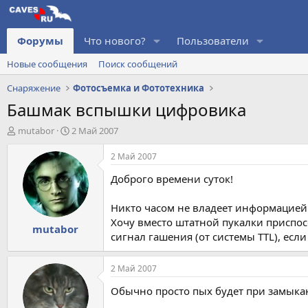
Форумы
Что нового?
Пользователи
Новые сообщения
Поиск сообщений
Снаряжение
Фотосъемка и Фототехника
Башмак вспышки цифровика
А
Д
mutabor
2 Май 2007
в
а
т
т
2 Май 2007
о
а
Доброго времени суток!
р
н
т
а
е
ч
Никто часом не владеет информацией
м
а
Хочу вместо штатной пукалки приспосо
mutabor
ы
л
сигнал гашения (от системы TTL), если 
а
2 Май 2007
Обычно просто пых будет при замыка