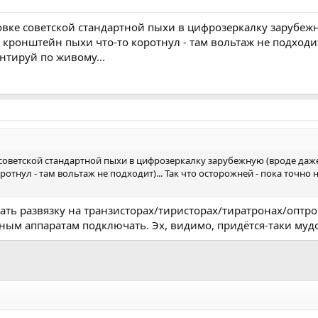
овке советской стандартной пыхи в цифрозеркалку зарубежн
кронштейн пыхи что-то коротнул - там вольтаж не подходит)
ентируй по живому...
 советской стандартной пыхи в цифрозеркалку зарубежную (вроде даже
тнул - там вольтаж не подходит)... Так что осторожней - пока точно 
тать развязку на транзисторах/тиристорах/тиратронах/оптро
ным аппаратам подключать. Эх, видимо, придётся-таки му