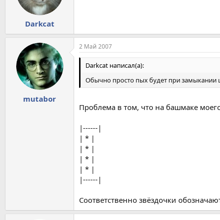
Darkcat
2 Май 2007
Darkcat написал(а):
Обычно просто пых будет при замыкании 
mutabor
Проблема в том, что на башмаке моего
|------|
| * |
| * |
| * |
| * |
|------|
Соответственно звёздочки обозначают