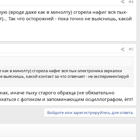
#4
ую (вроде даже как в минолту) сгорела нафиг вся пых-
... Так что осторожней - пока точно не выяснишь, какой
#5
 как в минолту) сгорела нафиг вся пых-электроника зеркалки
не выяснишь, какой контакт за что отвечает - не экспериментируй
нах, иначе пыху старого образца (не обязательно
дохаться с фотиком и запоминающим осциллографом, ёпт!
Войдите или зарегистрируйтесь для ответа.