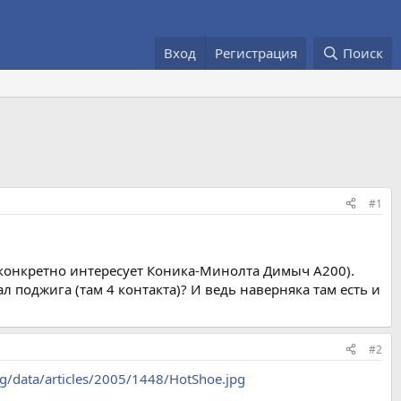
Вход
Регистрация
Поиск
#1
конкретно интересует Коника-Минолта Димыч А200).
л поджига (там 4 контакта)? И ведь наверняка там есть и
#2
/data/articles/2005/1448/HotShoe.jpg