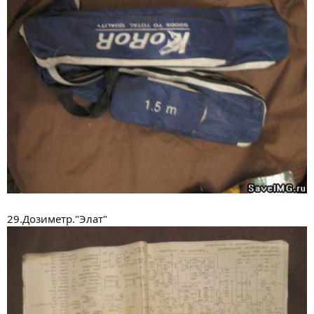
29.Дозиметр."Элат"