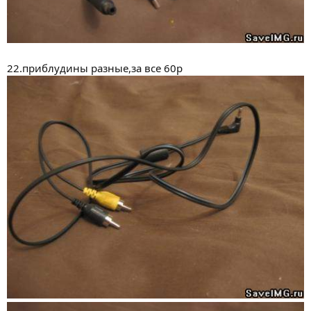
22.приблудины разные,за все 60р