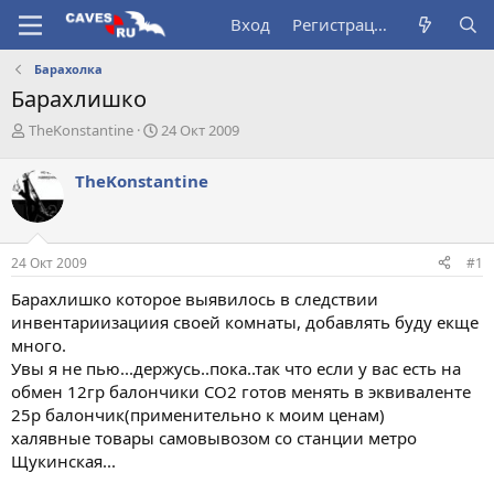
Вход
Регистрация
Барахолка
Барахлишко
А
Д
TheKonstantine
24 Окт 2009
в
а
т
т
TheKonstantine
о
а
р
н
т
а
е
ч
24 Окт 2009
#1
м
а
ы
л
Барахлишко которое выявилось в следствии
а
инвентариизациия своей комнаты, добавлять буду екще
много.
Увы я не пью...держусь..пока..так что если у вас есть на
обмен 12гр балончики СО2 готов менять в эквиваленте
25р балончик(применительно к моим ценам)
халявные товары самовывозом со станции метро
Щукинская...