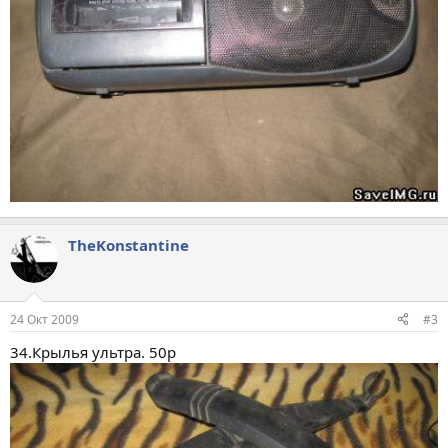
TheKonstantine
24 Окт 2009
#3
34.Крылья ультра. 50р