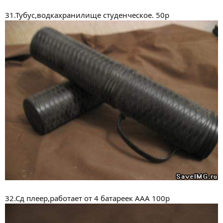
31.Тубус,водкахранилище студенческое. 50р
32.Сд плеер,работает от 4 батареек ААА 100р