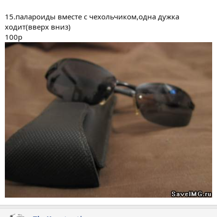
15.палароиды вместе с чехольчиком,одна дужка
ходит(вверх вниз)
100р