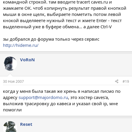
командной строкой. там вводите tracert caves.ru и
жамкаете ОК. чтоб копирнуть результат правой кнопкой
мыши в окне щелк, выбираете пометить потом левой
кнокой выделяеете нужный текст и жмете Enter - текст
выделенный уже в буфере обмена... а далее Ctrl-V
зы добрался до форума только через сервис
http://hideme.ru/
VoRoN
30 Ноя 2007
#19
когда у меня была такая же хрень я написал писмо по
адресу
support@majordomo.ru
, это хостер caves'a,
выложив трасировку до кавеса и указал свой ip, мне
помогли
Reset