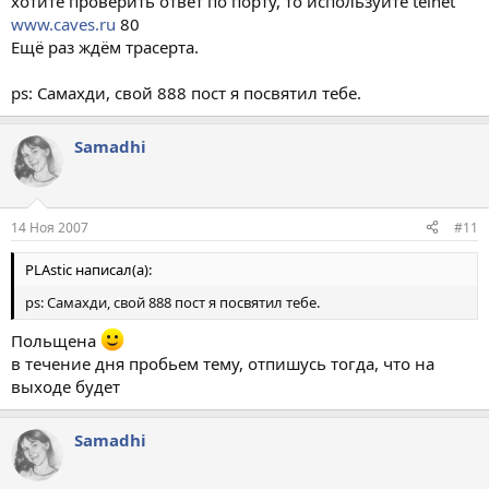
хотите проверить ответ по порту, то используйте telnet
www.caves.ru
80
Ещё раз ждём трасерта.
ps: Самахди, свой 888 пост я посвятил тебе.
Samadhi
14 Ноя 2007
#11
PLAstic написал(а):
ps: Самахди, свой 888 пост я посвятил тебе.
Польщена
в течение дня пробьем тему, отпишусь тогда, что на
выходе будет
Samadhi