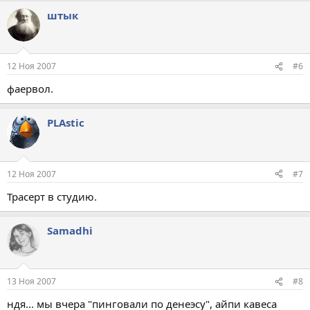
штык
12 Ноя 2007
#6
фаервол.
PLAstic
12 Ноя 2007
#7
Трасерт в студию.
Samadhi
13 Ноя 2007
#8
ндя... мы вчера "пинговали по денеэсу", айпи кавеса