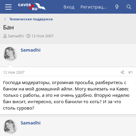
Вход
Регистрация
Техническая поддержка
Бан
А
Д
Samadhi
12 Ноя 2007
в
а
т
т
Samadhi
о
а
р
н
т
а
е
ч
12 Ноя 2007
#1
м
а
ы
л
Господа модераторы, огромная просьба, разберитесь с
а
баном на мой домашний айпи. Могу вылезать на Кавес
только с работы, а это не очень удобно. Вторую неделю
бан висит, интересно, кого банили-то хоть? И за что
столь сурово?
Samadhi