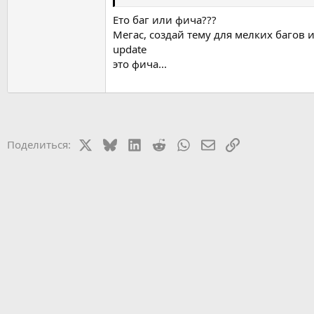
Ето баг или фича???
Мегас, создай тему для мелких багов и
update
это фича...
X
Bluesky
LinkedIn
Reddit
WhatsApp
Электронная почт
Ссылка
Поделиться: