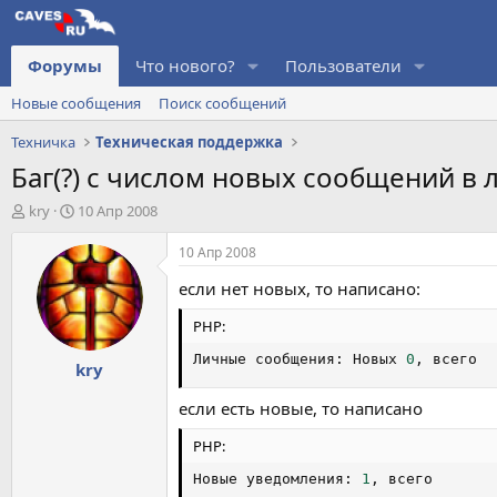
Форумы
Что нового?
Пользователи
Новые сообщения
Поиск сообщений
Техничка
Техническая поддержка
Баг(?) с числом новых сообщений в 
А
Д
kry
10 Апр 2008
в
а
т
т
10 Апр 2008
о
а
если нет новых, то написано:
р
н
т
а
PHP:
е
ч
м
а
Личные сообщения
:
 Новых 
0
,
 всего
kry
ы
л
а
если есть новые, то написано
PHP:
Новые уведомления
:
1
,
 всего