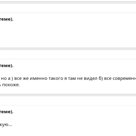
теме).
теме).
 но а ) все же именно такого я там не видел б) все совр
ь похоже.
теме).
кую...