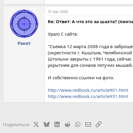
31 Авг 2008
Re: Ответ: А что это за шахта? (пикч
Урал) С сайта:
Ракот
"Съемка 12 марта 2008 года в забро
(окрестности г. Кыштым, Челябинской 
Штольни закрыты с 1961 года, сейчас
укрытием для сонмов летучих мышей.
И собственно ссылки на фото.
http://www.redbook.ru/article901.html
http://www.redbook.ru/article931.html
X
Bluesky
LinkedIn
Reddit
WhatsApp
Электронная почт
Ссылка
Поделиться: