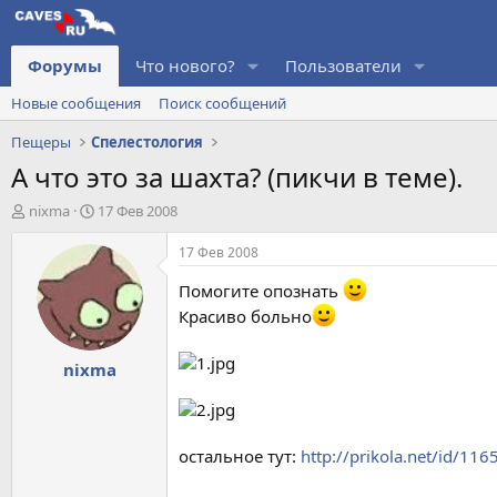
Форумы
Что нового?
Пользователи
Новые сообщения
Поиск сообщений
Пещеры
Спелестология
А что это за шахта? (пикчи в теме).
А
Д
nixma
17 Фев 2008
в
а
т
т
17 Фев 2008
о
а
р
н
Помогите опознать
т
а
Красиво больно
е
ч
м
а
nixma
ы
л
а
остальное тут:
http://prikola.net/id/116