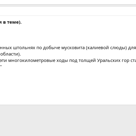
и в теме).
шенных штольнях по добыче мусковита (калиевой слюды) дл
области).
 эти многокилометровые ходы под толщей Уральских гор ст
"
а