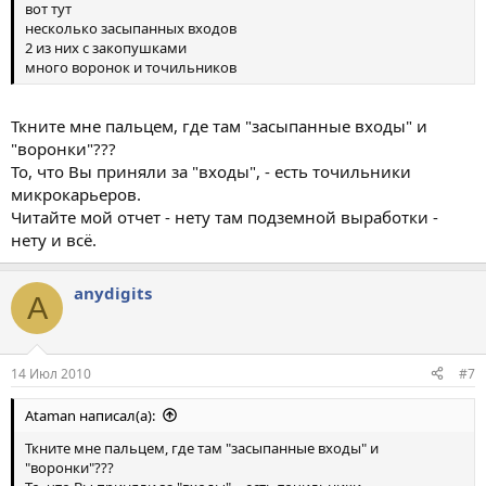
вот тут
несколько засыпанных входов
2 из них с закопушками
много воронок и точильников
Ткните мне пальцем, где там "засыпанные входы" и
"воронки"???
То, что Вы приняли за "входы", - есть точильники
микрокарьеров.
Читайте мой отчет - нету там подземной выработки -
нету и всё.
anydigits
A
14 Июл 2010
#7
Ataman написал(а):
Ткните мне пальцем, где там "засыпанные входы" и
"воронки"???