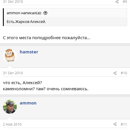
31 Окт 2010
#9
ammon написал(а):
Есть.Жарков Алексей.
С этого места поподробнее пожалуйста...
hamster
31 Окт 2010
#10
что есть, Алексей?
каменоломни? там? очень сомневаюсь.
ammon
2 Ноя 2010
#11