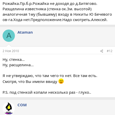
Рожайка.Пр.б.р.Рожайка не доходя до д.Битягово.
Разщелина известняка (стенка ок.3м. высотой)
аналогичная 1му (бывшему) входу в Никиты Ю Бечевого
ов-га.Хода нет.Предположение.Надо смотреть.Алексей.
Ataman
A
2 Ноя 2010
#12
Ну, стенка...
Ну, расщелина...
Я не утверждаю, что там чего-то нет. Все там есть.
Смотря, что Вы имели ввиду
P.S. под стенкой копали несколько раз - глухо..
COM