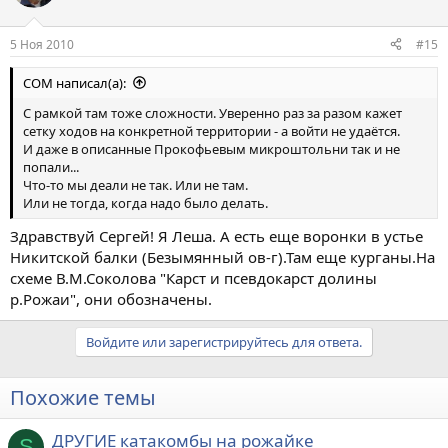
5 Ноя 2010
#15
COM написал(а):
С рамкой там тоже сложности. Уверенно раз за разом кажет
сетку ходов на конкретной территории - а войти не удаётся.
И даже в описанные Прокофьевым микроштольни так и не
попали...
Что-то мы деали не так. Или не там.
Или не тогда, когда надо было делать.
Здравствуй Сергей! Я Леша. А есть еще воронки в устье
Никитской балки (Безымянный ов-г).Там еще курганы.На
схеме В.М.Соколова "Карст и псевдокарст долины
р.Рожаи", они обозначены.
Войдите или зарегистрируйтесь для ответа.
Похожие темы
ДРУГИЕ катакомбы на рожайке
S