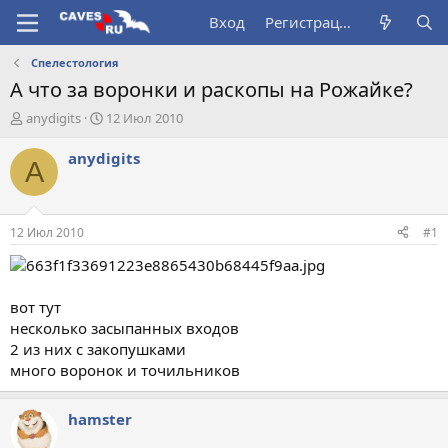
Вход
Регистрация
Спелестология
А что за воронки и раскопы на Рожайке?
А
Д
anydigits
12 Июл 2010
в
а
т
т
anydigits
A
о
а
р
н
т
а
е
ч
12 Июл 2010
#1
м
а
ы
л
а
вот тут
несколько засыпанных входов
2 из них с закопушками
много воронок и точильников
hamster