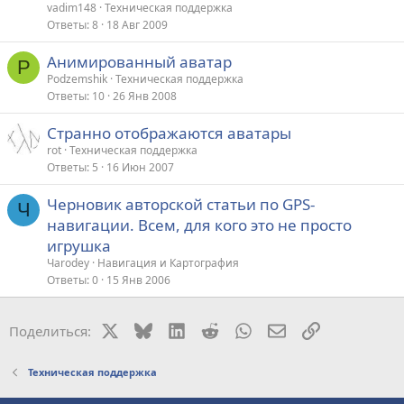
к
vadim148
Техническая поддержка
р
Ответы
8
18 Авг 2009
Анимированный аватар
т
P
Podzemshik
Техническая поддержка
а
Ответы
10
26 Янв 2008
Странно отображаются аватары
rot
Техническая поддержка
Ответы
5
16 Июн 2007
Черновик авторской статьи по GPS-
Ч
навигации. Всем, для кого это не просто
игрушка
Чarodey
Навигация и Картография
Ответы
0
15 Янв 2006
X
Bluesky
LinkedIn
Reddit
WhatsApp
Электронная поч
Ссылка
Поделиться:
Техническая поддержка