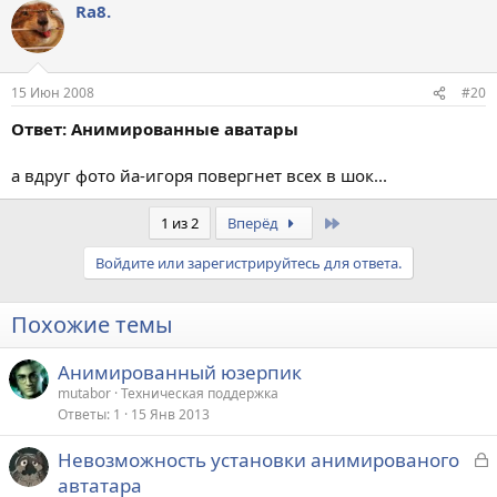
Ra8.
15 Июн 2008
#20
Ответ: Анимированные аватары
а вдруг фото йа-игоря повергнет всех в шок...
Last
1 из 2
Вперёд
Войдите или зарегистрируйтесь для ответа.
Похожие темы
Анимированный юзерпик
mutabor
Техническая поддержка
Ответы
1
15 Янв 2013
З
Невозможность установки анимированого
а
автатара