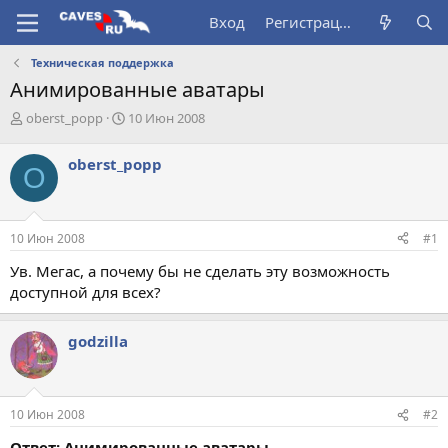
Вход
Регистрация
Техническая поддержка
Анимированные аватары
А
Д
oberst_popp
10 Июн 2008
в
а
т
т
oberst_popp
O
о
а
р
н
т
а
е
ч
10 Июн 2008
#1
м
а
ы
л
Ув. Мегас, а почему бы не сделать эту возможность
а
доступной для всех?
godzilla
10 Июн 2008
#2
Ответ: Анимированные аватары