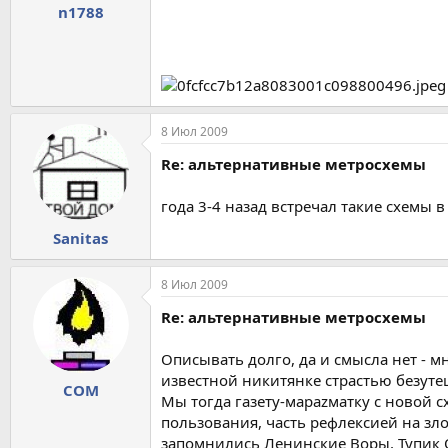
n1788
8 Июл 2009
Re: альтернативные метросхемы
года 3-4 назад встречал такие схемы 
Sanitas
8 Июл 2009
Re: альтернативные метросхемы
Описывать долго, да и смысла нет - 
известной никитянке страстью безуте
COM
Мы тогда газету-мараzматку с новой 
пользования, часть рефлексией на зло
запомнились Ленинские Воры, Тупик О