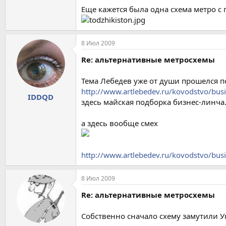
Еще кажется была одна схема метро с
8 Июл 2009
Re: альтернативные метросхемы
Тема Лебедев уже от души прошелся п
http://www.artlebedev.ru/kovodstvo/bus
IDDQD
здесь майская подборка бизнес-линча
а здесь вообще смех
http://www.artlebedev.ru/kovodstvo/bus
8 Июл 2009
Re: альтернативные метросхемы
Собственно сначало схему замутили У