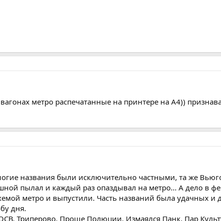
в вагонах метро распечатанные на принтере на А4)) признав
многие названия были исключительно частными, та же Вьюго-
шной пылал и каждый раз опаздывал на метро... А дело в ф
схемой метро и выпустили. Часть названий была удачных и 
бу дня.
СВ, Триперово, Проще Полюции, Измаялся Панк, Пар Культу