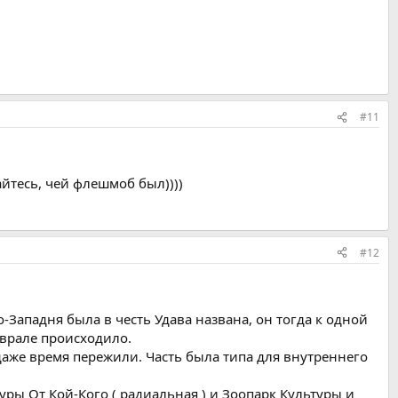
#11
айтесь, чей флешмоб был))))
#12
Западня была в честь Удава названа, он тогда к одной
еврале происходило.
даже время пережили. Часть была типа для внутреннего
ры От Кой-Кого ( радиальная ) и Зоопарк Культуры и