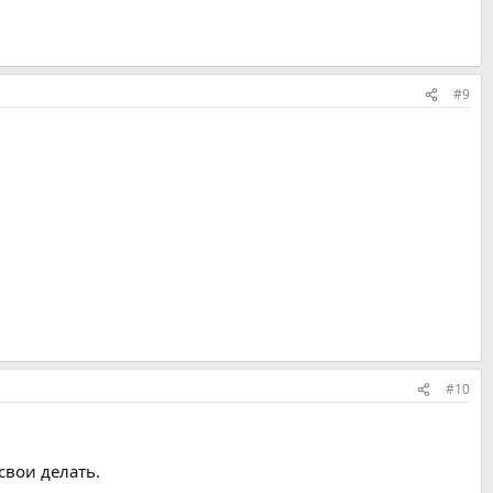
#9
#10
свои делать.