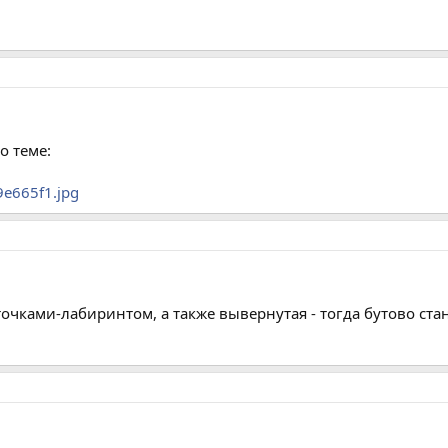
о теме:
f9e665f1.jpg
очками-лабиринтом, а также вывернутая - тогда бутово стан