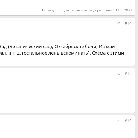
Последнее редактирование модератором:
9 Июл 2009
#14
 Зад (Ботанический сад), Октябрьские боли, Из май
зал, и т. д. (остальное лень вспоминать). Схема с этими
#15
#16