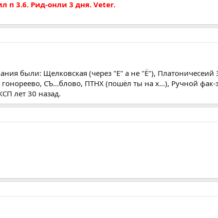
п 3.6. Рид-онли 3 дня. Veter.
вания были: Щелковская (через "Е" а не "Ё"), Платоничесеий
а гонореево, СЪ...блово, ПТНХ (пошёл ты на х...), Ручной фак-
СП лет 30 назад.