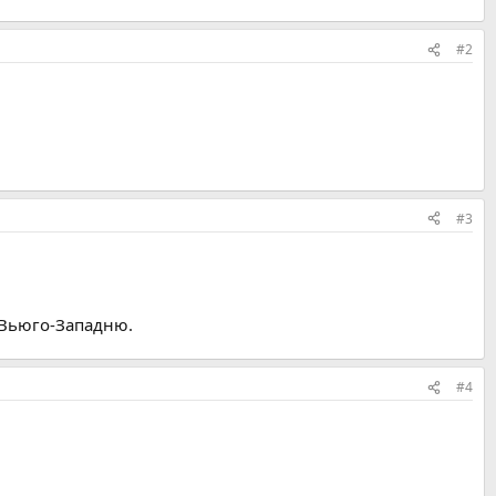
#2
#3
 Вьюго-Западню.
#4