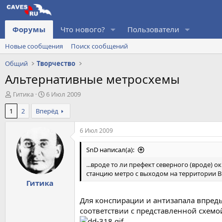
Форумы
Что нового?
Пользователи
Новые сообщения
Поиск сообщений
Общий
Творчество
Альтернативные метросхемы
А
Д
Гитика
6 Июл 2009
в
а
1
2
Вперёд
т
т
о
а
р
н
6 Июл 2009
т
а
е
ч
SnD написал(а):
м
а
...вроде то ли префект северного (вроде) 
ы
л
станцию метро с выходом на территории ВВ
а
Гитика
Для конспирации и антизапала впредь
соответствии с представленной схемо