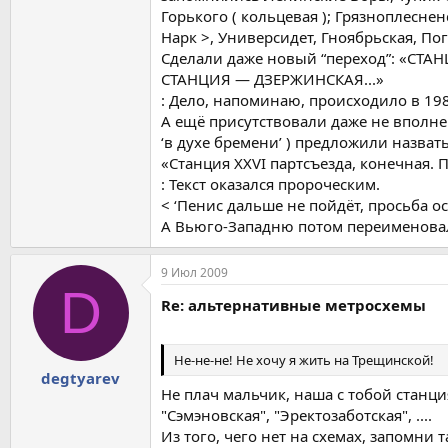
Горького ( кольцевая ); Грязноплесн
Нарк >, Универсидет, Гноябрьская, Пог
Сделали даже новый “переход”: «
СТАНЦИЯ — ДЗЕРЖИНСКАЯ...»
: Дело, напоминаю, происходило в 1981
А ещё присутствовали даже не вполн
‘в духе бремени’ ) предложили назват
«Станция XXVI партсъезда, конечная. 
: Текст оказался пророческим.
< ‘Пенис дальше не пойдёт, просьба 
А Вьюго-Западню потом переименова
9 Июл 2009
D
Re: альтернативные метросхемы
Не-не-не! Не хочу я жить на Трещинской!
degtyarev
Не плач мальчик, наша с тобой станци
"Сэмэновская", "Эректозаботская", ....
Из того, чего нет на схемах, запомни 