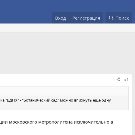
Вход
Регистрация
Поиск
#1
езка "ВДНХ" - "Ботанический сад" можно впихнуть ещё одну
анции московского метрополитена исключительно в