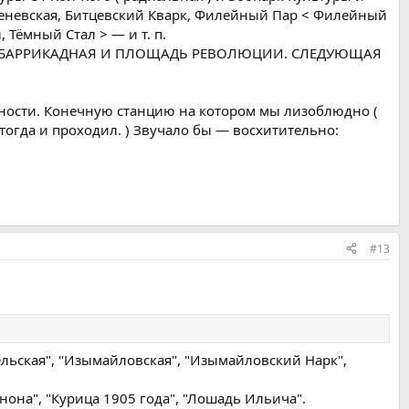
ргеневская, Битцевский Кварк, Филейный Пар < Филейный
 Тёмный Стал > — и т. п.
АЯ, БАРРИКАДНАЯ И ПЛОЩАДЬ РЕВОЛЮЦИИ. СЛЕДУЮЩАЯ
тности. Конечную станцию на котором мы лизоблюдно (
тогда и проходил. ) Звучало бы — восхитительно:
#13
ельская", "Изымайловская", "Изымайловский Нарк",
ннона", "Курица 1905 года", "Лошадь Ильича".