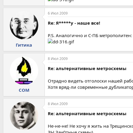
6 Июл 2009
Re: Я*****у - наше все!
P.S. Аналогично и С-ПБ метрополитен:
Гитика
8 Июл 2009
Re: альтернативные метросхемы
Отрадно видеть отголоски нашей рабо
Хотя вряд-ли современные дубликато
COM
8 Июл 2009
Re: альтернативные метросхемы
Не-не-не! Не хочу я жить на Трещинск
ЗЫ Зач0тные схемы)