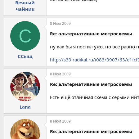
Вечный
чайник
8 Июл 2009
С
Re: альтернативные метросхемы
ну как бы я постил ужо, но все равно п
ССыщ
http://s39.radikal.ru/i083/0907/63/e1fc
8 Июл 2009
Re: альтернативные метросхемы
Есть ещё отличная схема с серыми нит
Lana
8 Июл 2009
Re: альтернативные метросхемы