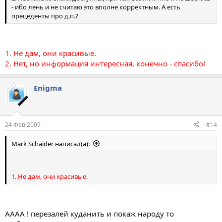
- ибо лень и не считаю это вполне корректным. А есть
прецеденты про д.п.?
1. Не дам, они красивые.
2. Нет, но информация интересная, конечно - спасибо!
Enigma
24 Фев 2009
#14
Mark Schaider написал(а):
1. Не дам, они красивые.
АААА ! перезалей куданить и покаж народу то