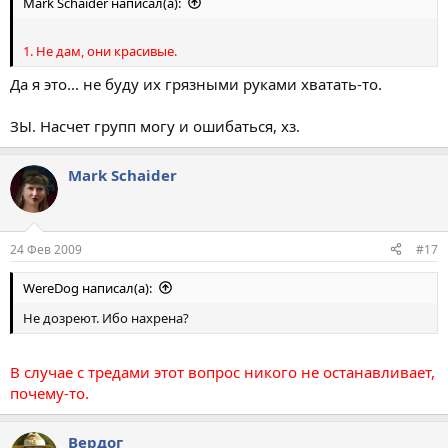
Mark Schaider написал(а):
1. Не дам, они красивые.
Да я это... не буду их грязными руками хватать-то.
ЗЫ. Насчет групп могу и ошибаться, хз.
Mark Schaider
24 Фев 2009
#17
WereDog написал(а):
Не дозреют. Ибо нахрена?
В случае с тредами этот вопрос никого не останавливает,
почему-то.
Вердог