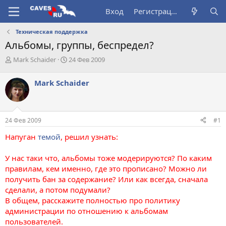
Вход
Регистрация
Техническая поддержка
Альбомы, группы, беспредел?
А
Д
Mark Schaider
24 Фев 2009
в
а
т
т
Mark Schaider
о
а
р
н
т
а
е
ч
24 Фев 2009
#1
м
а
ы
л
Напуган
темой
, решил узнать:
а
У нас таки что, альбомы тоже модерируются? По каким
правилам, кем именно, где это прописано? Можно ли
получить бан за содержание? Или как всегда, сначала
сделали, а потом подумали?
В общем, расскажите полностью про политику
администрации по отношению к альбомам
пользователей.