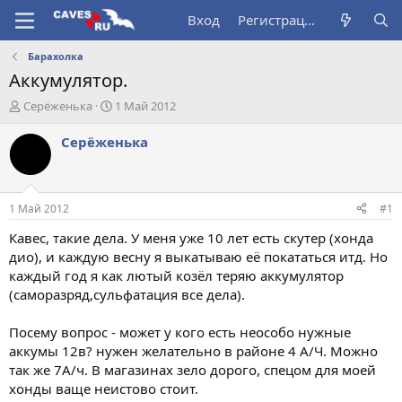
Вход
Регистрация
Барахолка
Аккумулятор.
А
Д
Серёженька
1 Май 2012
в
а
т
т
Серёженька
о
а
р
н
т
а
е
ч
1 Май 2012
#1
м
а
ы
л
Кавес, такие дела. У меня уже 10 лет есть скутер (хонда
а
дио), и каждую весну я выкатываю её покататься итд. Но
каждый год я как лютый козёл теряю аккумулятор
(саморазряд,сульфатация все дела).
Посему вопрос - может у кого есть неособо нужные
аккумы 12в? нужен желательно в районе 4 А/Ч. Можно
так же 7А/ч. В магазинах зело дорого, спецом для моей
хонды ваще неистово стоит.