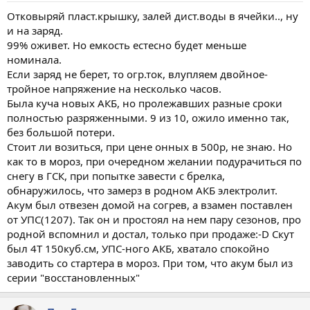
Отковыряй пласт.крышку, залей дист.воды в ячейки.., ну
и на заряд.
99% оживет. Но емкость естесно будет меньше
номинала.
Если заряд не берет, то огр.ток, влупляем двойное-
тройное напряжение на несколько часов.
Была куча новых АКБ, но пролежавших разные сроки
полностью разряженными. 9 из 10, ожило именно так,
без большой потери.
Стоит ли возиться, при цене онных в 500р, не знаю. Но
как то в мороз, при очередном желании подурачиться по
снегу в ГСК, при попытке завести с брелка,
обнаружилось, что замерз в родном АКБ электролит.
Акум был отвезен домой на согрев, а взамен поставлен
от УПС(1207). Так он и простоял на нем пару сезонов, про
родной вспомнил и достал, только при продаже:-D Скут
был 4Т 150куб.см, УПС-ного АКБ, хватало спокойно
заводить со стартера в мороз. При том, что акум был из
серии "восстановленных"