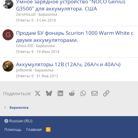
Умное зарядное устройство "NOCO Genius
G3500" для аккумулятора. США
ZeroHoLoD
Барахолка
Ответы
0
3 Сен 2016
Продам БУ фонарь Scurion 1000 Warm White с
G
двумя аккумуляторами.
Ghost-XIII
Барахолка
Ответы
9
19 Июн 2014
Аккумуляторы 12В (12А/ч, 26А/ч и 40А/ч)
polkovnik
Барахолка
Ответы
0
31 Янв 2012
X
Bluesky
LinkedIn
Reddit
WhatsApp
Электронная поч
Ссылка
Поделиться:
Барахолка
Russian (RU)
Помощь
Главная
R
S
S