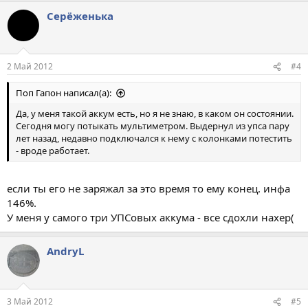
Серёженька
2 Май 2012
#4
Поп Гапон написал(а):
Да, у меня такой аккум есть, но я не знаю, в каком он состоянии.
Сегодня могу потыкать мультиметром. Выдернул из упса пару
лет назад, недавно подключался к нему с колонками потестить
- вроде работает.
если ты его не заряжал за это время то ему конец. инфа
146%.
У меня у самого три УПСовых аккума - все сдохли нахер(
AndryL
3 Май 2012
#5