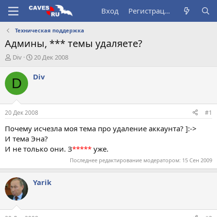
Вход
Регистрация
Техническая поддержка
Админы, *** темы удаляете?
А
Д
Div
20 Дек 2008
в
а
т
т
Div
D
о
а
р
н
т
а
е
ч
20 Дек 2008
#1
м
а
ы
л
Почему исчезла моя тема про удаление аккаунта? ]:->
а
И тема Эна?
И не только они. З
*****
уже.
Последнее редактирование модератором:
15 Сен 2009
Yarik