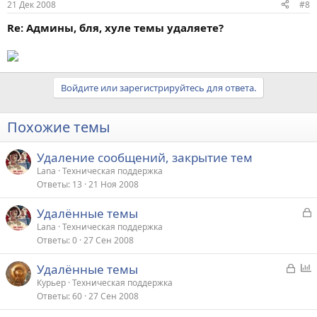
21 Дек 2008
#8
Re: Админы, бля, хуле темы удаляете?
Войдите или зарегистрируйтесь для ответа.
Похожие темы
Удаление сообщений, закрытие тем
Lana
Техническая поддержка
Ответы
13
21 Ноя 2008
З
Удалённые темы
а
Lana
Техническая поддержка
Ответы
0
27 Сен 2008
к
р
З
Удалённые темы
а
п
Курьер
Техническая поддержка
т
Ответы
60
27 Сен 2008
к
р
а
р
о