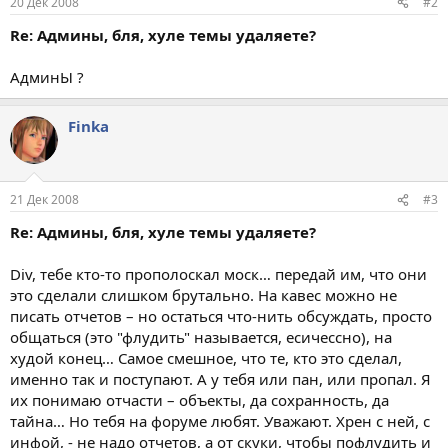
20 Дек 2008
#2
Re: Админы, бля, хуле темы удаляете?
АдминЫ ?
Finka
21 Дек 2008
#3
Re: Админы, бля, хуле темы удаляете?
Div, тебе кто-то прополоскал моск… передай им, что они
это сделали слишком брутально. На кавес можно не
писать отчетов – но остаться что-нить обсуждать, просто
общаться (это "флудить" называется, есичессно), на
худой конец… Самое смешное, что те, кто это сделал,
именно так и поступают. А у тебя или пан, или пропал. Я
их понимаю отчасти – объекты, да сохранность, да
тайна… Но тебя на форуме любят. Уважают. Хрен с ней, с
инфой, - не надо отчетов, а от скуки, чтобы пофлудить и