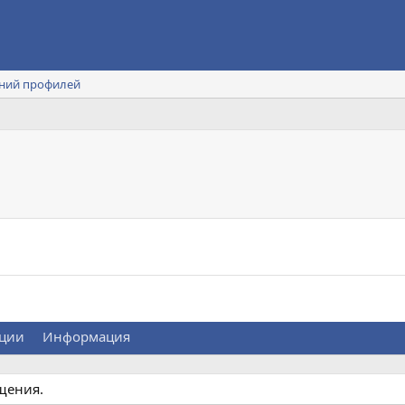
ний профилей
ции
Информация
щения.