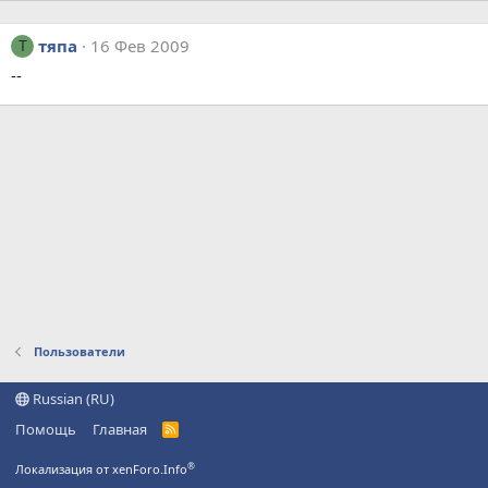
тяпа
16 Фев 2009
Т
--
Пользователи
Russian (RU)
Помощь
Главная
R
S
S
®
Локализация от xenForo.Info